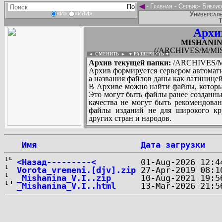
◄
-
Главная
-
Сервис
-
Библио
Универсаль
«И»
«ИЛИ»
Т
Архи
MISHANINA
(/ARCHIVES/M/MIS
◄ СМЕНИТЬ
►
|
▼ РАЗВЕРНУТЬ ▼
Архив текущей папки:
/ARCHIVES/M/
Архив формируется сервером автомати
а названия файлов даны как латиницей
В Архиве можно найти файлы, которы
Это могут быть файлы ранее созданны
качества не могут быть рекомендован
файлы изданий не для широкого кру
других стран и народов.
 Имя
Дата загрузки
...
<Назад---------<
Vorota_vremeni.[djv].zip
_Mishanina_V.I..zip
_Mishanina_V.I..html