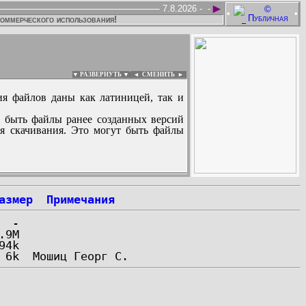
►
7.8.2026 -
-
•
•
коммерческого использования!
▼ РАЗВЕРНУТЬ ▼
|
◄
СМЕНИТЬ ►
ия файлов даны как латиницей, так и
 быть файлы ранее созданных версий
ля скачивания. Это могут быть файлы
:
азмер
Примечания