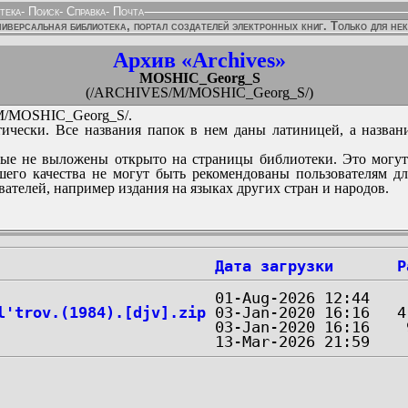
тека
-
Поиск
-
Справка
-
Почта
иверсальная библиотека, портал создателей электронных книг. Только для не
Архив «Archives»
MOSHIC_Georg_S
(/ARCHIVES/M/MOSHIC_Georg_S/)
/MOSHIC_Georg_S/.
ически. Все названия папок в нем даны латиницей, а назван
ые не выложены открыто на страницы библиотеки. Это могут
его качества не могут быть рекомендованы пользователям д
вателей, например издания на языках других стран и народов.
Дата загрузки
Р
l'trov.(1984).[djv].zip