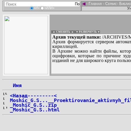
◄
-
Главная
-
Сервис
-
Библио
Ун
«И»
«ИЛИ»
◄ СМЕНИТЬ
►
|
▼ РАЗВЕРНУТЬ ▼
Архив текущей папки:
/ARCHIVES/M
Архив формируется сервером автомат
кириллицей.
В Архиве можно найти файлы, котор
оцифровки, которые по причине худш
изданий не для широкого круга пользо
...
 Имя
<Назад---------<
Moshic_G.S...__Proektirovanie_aktivnyh_fi
_Moshic_G.S..zip
_Moshic_G.S..html