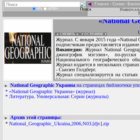
◄
-
Главная
-
Сервис
-
Библио
«И»
«ИЛИ»
Универсаль
Т
«National G
◄ СМЕНИТЬ
►
|
▼ О СТРАНИЦЕ ▼
Журнал. С января 2015 года «National
подписчикам предоставляется издание 
Википедия:
Журнал National Geograp
джиогрэфик мэгэзин», по-русск
Национального географического об
Журнал издается в нескольких странах
- Сьюзен Голдберг.
Журнал специализируется на статьях 
Материалы снабжаются большим коли
Первый выпуск журнала National Geog
National Geographic Украина
на страницах библиотеки упо
►
девять месяцев после создания Наци
*
«National Geographic Украина» (журнал)
Вадим Ершов...
журнал представлял собой научное 
*
Литература. Универсальная: Серии (журналы)
Lykas...
вид с большим количеством фото и п
когда на его обложке появились сло
СПИСОК НЕКОТОРЫХ ОЦИФРОВА
большое количество иллюстраций вы
...
журнала. С журналом сотрудничали
Архив этой страницы:
►
Ловелл.
*
National_Geographic_Ukraina,2006,N03.[djv].zip
В 1905 году в National Geographic 
изданного в России и подаренного 
фотографий Тибета, включавшего б
загадочной и неизвестной в то в