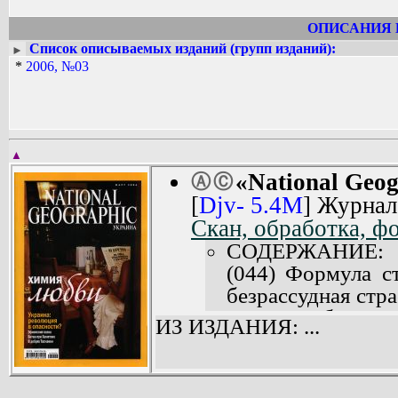
экспедициях российских ученых-вост
С октября 2003 года журнал издается 
ОПИСАНИЯ 
Его тираж составляет 140000 экз.
Список описываемых изданий (групп изданий):
►
15 апреля 2022 года выпуск журнала «
*
2006, №03
▲
«National Geo
Ⓐ
Ⓒ
[
Djv- 5.4M
] Журнал
Скан, обработка, ф
СОДЕРЖАНИЕ:
(044) Формула с
безрассудная стра
понятие «безумн
ИЗ ИЗДАНИЯ: ...
смысл.
(062) Обезгла
добывают методо