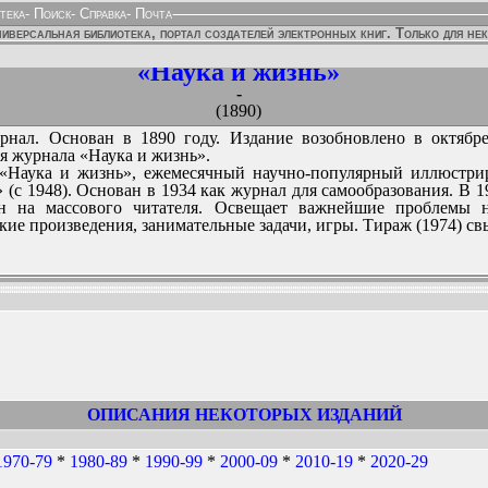
тека
-
Поиск
-
Справка
-
Почта
иверсальная библиотека, портал создателей электронных книг. Только для не
«Наука и жизнь»
-
(1890)
нал. Основан в 1890 году. Издание возобновлено в октябре
я журнала «Наука и жизнь».
Наука и жизнь», ежемесячный научно-популярный иллюстри
 (с 1948). Основан в 1934 как журнал для самообразования. В
 на массового читателя. Освещает важнейшие проблемы н
ие произведения, занимательные задачи, игры. Тираж (1974) свы
 Legion, LegoNXT, Lykas, panam_21, Pirat, pohorsky, Serge Реп
ав Хохлов, звездочет, папаВлад, Роман Хонин, Сергей Иванов, 
ННЫХ ИЗДАНИЙ:
ОПИСАНИЯ НЕКОТОРЫХ ИЗДАНИЙ
1970-79
*
1980-89
*
1990-99
*
2000-09
*
2010-19
*
2020-29