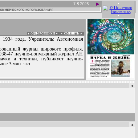
►
•
7.8.2026 -
-
коммерческого использования!
•
▼ ОЦИФРОВЩИКИ ▼
|
◄
СМЕНИТЬ ►
 1934 года. Учредитель: Автономная
рованный журнал широкого профиля,
 1938-47 научно-популярный журнал АН
ауки и техники, публикует научно-
ше 3 млн. экз.
:
◄
нин, Алексей Несененко, Аркадий Югрин,
Сергей Крутов...
◄