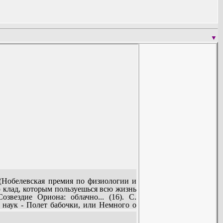
▼
и (Нобелевская премия по физиологии и
о клад, которым пользуешься всю жизнь
звездие Ориона: облачно... (16). С.
т. наук - Полет бабочки, или Немного о
ий, экспедиций: Т. Сухановская - Робот
Зимина - Ветерану грозит отставка (31).