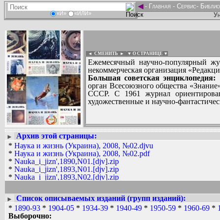
◄
-
Главная
-
Сервис
-
Библио
«И»
«ИЛИ»
Ун
◄ СМЕНИТЬ
►
|
▼ О СТРАНИЦЕ ▼
Ежемесячный научно-популярный жур
некоммерческая организация «Редакци
Большая советская энциклопедия:
«
орган Всесоюзного общества «Знание»
СССР. С 1961 журнал ориентирован
художественные и научно-фантастическ
Архив этой страницы:
Вадим Ершов...
►
AAW, Alexandr, Chububu, Dmitry7, Kis,
*
Наука и жизнь (Украина), 2008, №02.djvu
Виктор Кузьмин, Владислав_72, Вячесл
*
Наука и жизнь (Украина), 2008, №02.pdf
*
Nauka_i_jizn',1890,N01.[djv].zip
СПИСОК НЕКОТОРЫХ ОЦИФРОВА
*
Nauka_i_jizn',1893,N01.[djv].zip
...
*
Nauka_i_jizn',1893,N02.[djv].zip
*
Nauka_i_jizn',1893,N03.[djv].zip
*
Nauka_i_jizn',1893,N04.[djv].zip
Список описываемых изданий (групп изданий):
►
*
Nauka_i_jizn',1893,N05.[djv].zip
*
1890-93
*
1904-05
*
1934-39
*
1940-49
*
1950-59
*
1960-69
*
*
Nauka_i_jizn',1893,N06.[djv].zip
Выборочно:
*
Nauka_i_jizn',1893,N07.[djv].zip