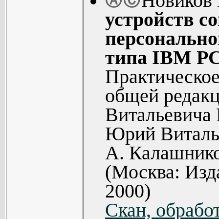
Новиков 
Ⓐ
Ⓒ
персональных к
устройств с
PC с разли
персонально
устройствами
типа IBM PC
создании ком
Практическое
комплексов. Пр
общей редак
данные по и
Витальевича 
Centronics, 
Юрий Виталь
типичные схемо
А. Калашнико
позволяют прое
(Москва: Из
сопряжения в 
2000)
соответствую
Скан, обработ
конкретн