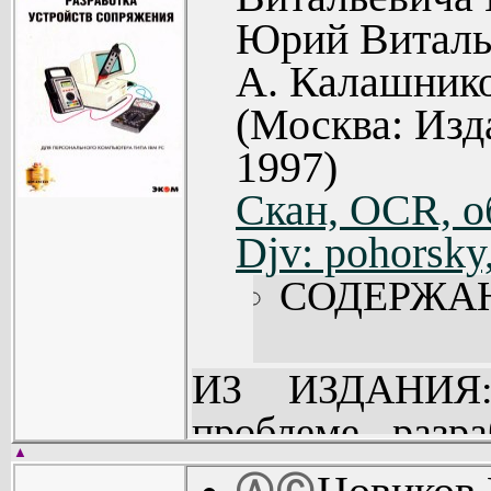
Юрий Виталь
А. Калашнико
(Москва: Из
1997)
Скан, OCR, о
Djv: pohorsky
СОДЕРЖА
ИЗ ИЗДАНИЯ:
проблеме разр
▲
программных ср