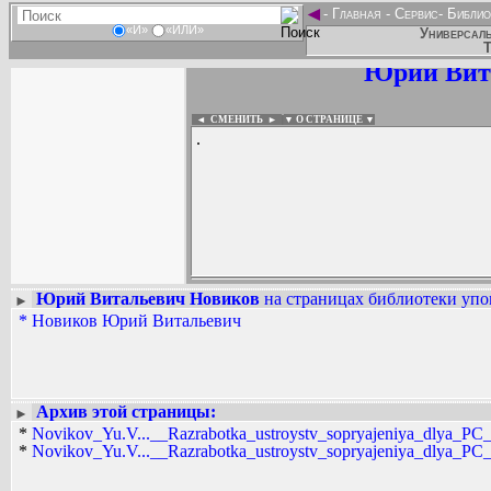
◄
-
Главная
-
Сервис
-
Библио
«И»
«ИЛИ»
Универсаль
Т
Юрий Вит
◄ СМЕНИТЬ
►
|
▼ О СТРАНИЦЕ ▼
.
Юрий Витальевич Новиков
на страницах библиотеки упо
►
*
Новиков Юрий Витальевич
Вадим Ершов...
...
СПИСОК НЕКОТОРЫХ ОЦИФРОВА
...
Архив этой страницы:
►
*
Novikov_Yu.V...__Razrabotka_ustroystv_sopryajeniya_dlya_PC_
*
Novikov_Yu.V...__Razrabotka_ustroystv_sopryajeniya_dlya_PC_