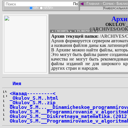
◄
-
Главная
-
Сервис
-
Библио
Универсальная 
«И»
«ИЛИ»
Архи
OKULOV_St
(/ARCHIVES/O/OKU
◄ СМЕНИТЬ
►
|
▼ РАЗВЕРНУТЬ ▼
Архив текущей папки:
/ARCHIVES/O/
Архив формируется сервером автомати
а названия файлов даны как латиницей
В Архиве можно найти файлы, которы
Это могут быть файлы ранее созданны
качества не могут быть рекомендован
файлы изданий не для широкого кру
других стран и народов.
 Имя
...
<Назад---------<
_Okulov_S.M..html
_Okulov_S.M..zip
Okulov_S.M...__Dinamicheskoe_programmirov
Okulov_S.M.__Programmirovanie_v_algoritma
Okulov_S.M.__Diskretnaya_matematika.(2012
Okulov_S.M.__Programmirovanie_v_algoritma