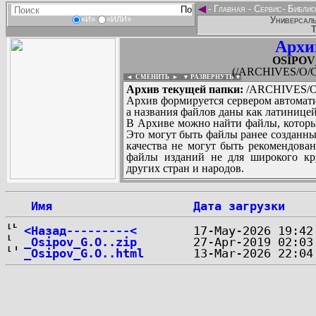
◄
-
Главная
-
Сервис
-
Библио
Универсаль
«И»
«ИЛИ»
Т
Архи
OSIPOV_
(/ARCHIVES/O/O
◄ СМЕНИТЬ
►
|
▼ РАЗВЕРНУТЬ ▼
Архив текущей папки:
/ARCHIVES/O/
Архив формируется сервером автомати
а названия файлов даны как латиницей
В Архиве можно найти файлы, которы
Это могут быть файлы ранее созданны
качества не могут быть рекомендован
файлы изданий не для широкого кру
других стран и народов.
 Имя
Дата загрузки
...
<Назад---------<
_Osipov_G.O..zip
_Osipov_G.O..html