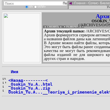
◄
-
Главная
-
Сервис
-
Библио
Ун
«И»
«ИЛИ»
Архи
OSOKIN_Yu
(/ARCHIVES/O/OSO
◄ СМЕНИТЬ
►
|
▼ РАЗВЕРНУТЬ ▼
Архив текущей папки:
/ARCHIVES/O/
Архив формируется сервером автомати
а названия файлов даны как латиницей
В Архиве можно найти файлы, которы
Это могут быть файлы ранее созданны
качества не могут быть рекомендован
файлы изданий не для широкого кру
других стран и народов.
 Имя
...
<Назад---------<
_Osokin_Yu.A..html
_Osokin_Yu.A..zip
Osokin_Yu.A...__Teoriya_i_primenenie_elek