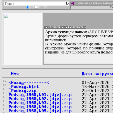
◄
-
Главная
-
Сервис
-
Библио
Ун
«И»
«ИЛИ»
◄ СМЕНИТЬ
►
|
▼ РАЗВЕРНУТЬ ▼
Архив текущей папки:
/ARCHIVES/P/''P
Архив формируется сервером автомат
кириллицей.
В Архиве можно найти файлы, котор
оцифровки, которые по причине худш
изданий не для широкого круга пользо
...
 Имя
Дата загрузк
<Назад---------<
_Podvig.html
_Podvig.zip
Podvig,1968,N01.[djv].zip
Podvig,1968,N02.[djv].zip
Podvig,1968,N03.[djv].zip
Podvig,1968,N04.[djv].zip
Podvig,1968,N05.[djv].zip