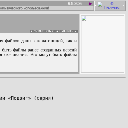
►
6.8.2026 -
-
•
•
коммерческого использования!
▼ РАЗВЕРНУТЬ ▼
|
◄
СМЕНИТЬ ►
ия файлов даны как латиницей, так и
 быть файлы ранее созданных версий
ля скачивания. Это могут быть файлы
: