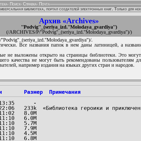
тека
-
Поиск
-
Справка
-
Почта
иверсальная библиотека, портал создателей электронных книг. Только для не
Архив «Archives»
''Podvig''_(seriya_izd.''Molodaya_gvardiya'')
(/ARCHIVES/P/''Podvig''_(seriya_izd.''Molodaya_gvardiya'')/)
odvig''_(seriya_izd.''Molodaya_gvardiya'')/.
ически. Все названия папок в нем даны латиницей, а назван
ые не выложены открыто на страницы библиотеки. Это могут
его качества не могут быть рекомендованы пользователям д
вателей, например издания на языках других стран и народов.
и
Размер
Примечания