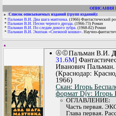
не только о том, что наблюдал, о чем 
пережил сам, в чем лично участвовал. .
ОПИСАНИЯ 
Умер 19 марта 1998 года в г. Москва.
Список описываемых изданий (групп изданий):
►
*
Пальман В.И. Два шага маятника.
(1966) Фантастический ро
*
Пальман В.И. Песни черного дрозда.
(1966-73) Роман
*
Пальман В.И. По следам дикого зубра.
(1968-82) Роман
*
Пальман В.И. Экипаж «Снежной кошки».
Научно-фантастич
▲
Пальман В.И.
Д
Ⓐ
Ⓒ
31.6M
] Фантастиче
Иванович Пальман. 
(Краснодар: Красно
1966)
Скан: Игорь Беспал
формат Djv: Игорь 
ОГЛАВЛЕНИЕ:
Часть первая.
Глава первая. Рас