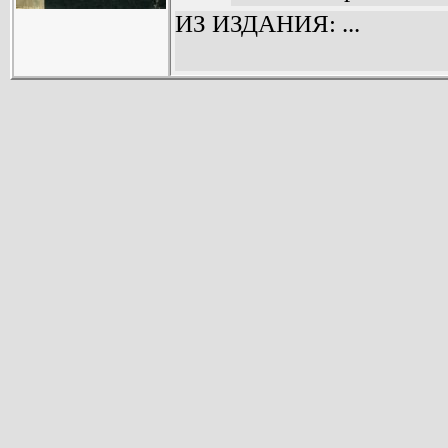
которые приво
ИЗ ИЗДАНИЯ: ...
решению (5).
Глава вторая. П
Долли. Приезд 
Письма из Москвы
Глава третья. 
посланиями между
Глава четвертая
Ганс Хеллер - гос
Глава пятая. Ра
рядом с больным и
Глава шестая
Признание Ласка
старым другом (7
Глава седьмая. 
отношения врача
Гривс (81).
Глава восьмая. Д