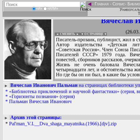
◄
-
Главная
-
Сервис
-
Библио
«И»
«ИЛИ»
Универсаль
Т
Вячеслав 
(26.03
◄ СМЕНИТЬ
►
|
▼ О СТРАНИЦЕ ▼
Писатель-прозаик, публицист, жил в ст
Автор издательства «Детская лит
«Советская Россия». Член Союза Пис
Писателей СССР» 1979 года. Вяче
повестей, сборников рассказов, очерков 
Жизнь не очень баловала Вячесла
четырнадцати лет, и обстоятельства жи
Но где бы он ни был, в какие бы усло
так выразиться, звезда его призвани
свою жизнь.
Вячеслав Иванович Пальман
на страницах библиотеки уп
►
Эти деловые его способности оказы
*
«Библиотека приключений и научной фантастики» (серия, 
Вадим Ершов...
любых областях, будь то родная рязан
*
«Горизонты познания» (серия)
...
напротив, благодатная, полная жарког
*
Пальман Вячеслав Иванович
Вячеслав Иванович Пальман - агроном.
СПИСОК НЕКОТОРЫХ ОЦИФРОВА
профессия, эта специальность, это
...
пропитание и дарить людям радость 
Архив этой страницы:
►
лесами и реками и с населяющим ее 
*
Pal'man_V.I.__Dva_shaga_mayatnika.(1966).[djv].zip
Читать его книги интересно. В них 
достоверность. А ощущение подлинност
Он родился в Центральной России,
великолепную и, в истинном смысле, 