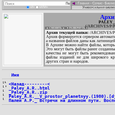
◄
-
Главная
-
Сервис
-
Библио
Универсальная библио
«И»
«ИЛИ»
Архи
PALEY_
(/ARCHIVES/P/P
◄ СМЕНИТЬ
►
|
▼ РАЗВЕРНУТЬ ▼
Архив текущей папки:
/ARCHIVES/P/
Архив формируется сервером автомати
а названия файлов даны как латиницей
В Архиве можно найти файлы, которы
Это могут быть файлы ранее созданны
качества не могут быть рекомендован
файлы изданий не для широкого кру
других стран и народов.
 Имя
...
<Назад---------<
_Paley_A.R..html
_Paley_A.R..zip
Paley_A.R.__V_prostor_planetnyy.(1980).[d
Палей А.Р._ Встречи на длинном пути. Восп