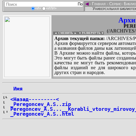
◄
-
Главная
-
Сервис
-
Библио
Универсальная библиотек
«И»
«ИЛИ»
Архи
PER
(/ARCHIVES
◄ СМЕНИТЬ
►
|
▼ РАЗВЕРНУТЬ ▼
Архив текущей папки:
/ARCHIVES/P
Архив формируется сервером автомати
а названия файлов даны как латиницей
В Архиве можно найти файлы, которы
Это могут быть файлы ранее созданны
качества не могут быть рекомендован
файлы изданий не для широкого кру
других стран и народов.
 Имя
...
<Назад---------<
_Peregoncev_A.S..zip
Peregoncev_A.S...__Korabli_vtoroy_mirovoy
_Peregoncev_A.S..html