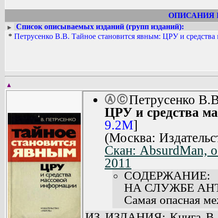
ОПИСАНИЯ 
Список описываемых изданий (групп изданий):
►
*
Петрусенко В.В. Тайное становится явным: ЦРУ и средства
▲
Петрусенко В.
Ⓐ
Ⓒ
ЦРУ и средства м
9.2M
]
(Москва: Издательс
Скан: AbsurdMan, о
2011
СОДЕРЖАНИЕ:
НА СЛУЖБЕ АН
Самая опасная ме
Под черными и се
ИЗ ИЗДАНИЯ: Книга В. 