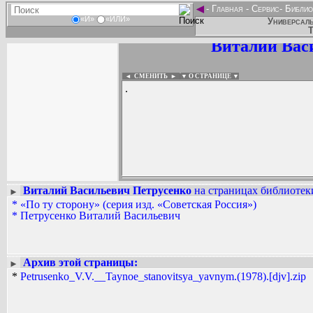
◄
-
Главная
-
Сервис
-
Библио
«И»
«ИЛИ»
Универсаль
Т
Виталий Вас
◄ СМЕНИТЬ
►
|
▼ О СТРАНИЦЕ ▼
.
Виталий Васильевич Петрусенко
на страницах библиотеки
►
*
«По ту сторону» (серия изд. «Советская Россия»)
Вадим Ершов...
*
Петрусенко Виталий Васильевич
...
СПИСОК НЕКОТОРЫХ ОЦИФРОВА
...
Архив этой страницы:
►
*
Petrusenko_V.V.__Taynoe_stanovitsya_yavnym.(1978).[djv].zip