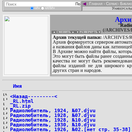
◄
-
Главная
-
Сервис
-
Библио
Универсальн
«И»
«ИЛИ»
Архи
''Radio
(/ARCHIVES/R/''
◄ СМЕНИТЬ
►
|
▼ РАЗВЕРНУТЬ ▼
Архив текущей папки:
/ARCHIVES/R/''R
Архив формируется сервером автомати
а названия файлов даны как латиницей
В Архиве можно найти файлы, которы
Это могут быть файлы ранее созданны
качества не могут быть рекомендован
файлы изданий не для широкого кру
других стран и народов.
 Имя
...
<Назад---------<
_RL.html
_RL.zip
Радиолюбитель, 1924, №07.djvu
Радиолюбитель, 1928, №07.djvu
Радиолюбитель, 1928, №10.djvu
Радиолюбитель, 1930, №10.djvu
Радиолюбитель, 1926, №02.[нет стр. 35-38]