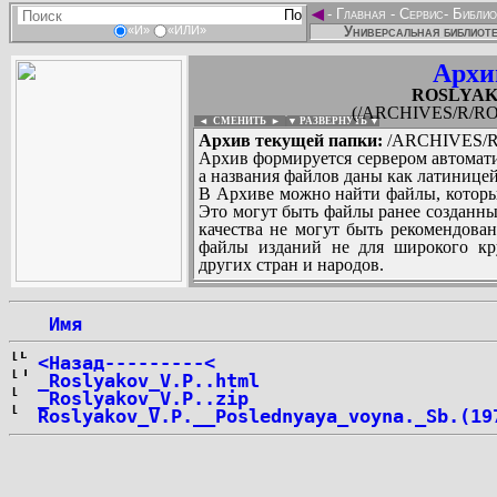
◄
-
Главная
-
Сервис
-
Библио
Универсальная библиоте
«И»
«ИЛИ»
Архи
ROSLYAKOV
(/ARCHIVES/R/ROS
◄ СМЕНИТЬ
►
|
▼ РАЗВЕРНУТЬ ▼
Архив текущей папки:
/ARCHIVES/R/
Архив формируется сервером автомати
а названия файлов даны как латиницей
В Архиве можно найти файлы, которы
Это могут быть файлы ранее созданны
качества не могут быть рекомендован
файлы изданий не для широкого кру
других стран и народов.
 Имя
...
<Назад---------<
_Roslyakov_V.P..html
_Roslyakov_V.P..zip
Roslyakov_V.P.__Poslednyaya_voyna._Sb.(19