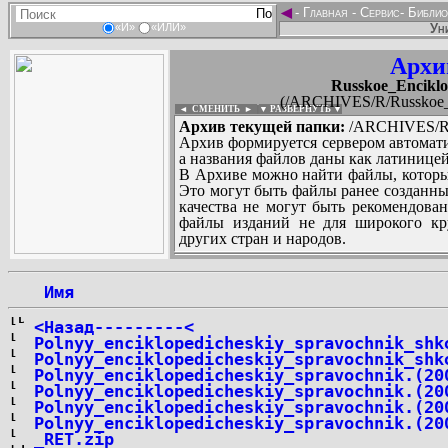
◄
-
Главная
-
Сервис
-
Библио
Ун
«И»
«ИЛИ»
Архи
Russkoe_Enciklo
(/ARCHIVES/R/Russkoe_E
◄ СМЕНИТЬ
►
|
▼ РАЗВЕРНУТЬ ▼
Архив текущей папки:
/ARCHIVES/R/R
Архив формируется сервером автомати
а названия файлов даны как латиницей
В Архиве можно найти файлы, которы
Это могут быть файлы ранее созданны
качества не могут быть рекомендован
файлы изданий не для широкого кру
других стран и народов.
 Имя
...
<Назад---------<
Polnyy_enciklopedicheskiy_spravochnik_shk
Polnyy_enciklopedicheskiy_spravochnik_shk
Polnyy_enciklopedicheskiy_spravochnik.(20
Polnyy_enciklopedicheskiy_spravochnik.(20
Polnyy_enciklopedicheskiy_spravochnik.(20
Polnyy_enciklopedicheskiy_spravochnik.(20
_RET.zip