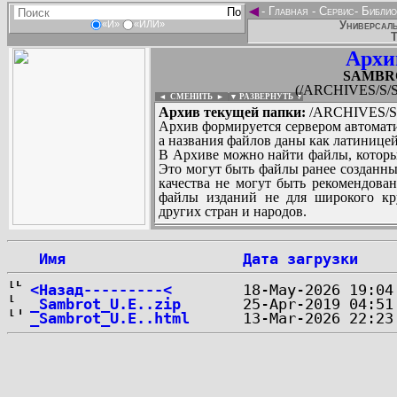
◄
-
Главная
-
Сервис
-
Библио
Универсаль
«И»
«ИЛИ»
Т
Архи
SAMBRO
(/ARCHIVES/S/
◄ СМЕНИТЬ
►
|
▼ РАЗВЕРНУТЬ ▼
Архив текущей папки:
/ARCHIVES/S/
Архив формируется сервером автомати
а названия файлов даны как латиницей
В Архиве можно найти файлы, которы
Это могут быть файлы ранее созданны
качества не могут быть рекомендован
файлы изданий не для широкого кру
других стран и народов.
 Имя
Дата загрузки
...
<Назад---------<
_Sambrot_U.E..zip
_Sambrot_U.E..html