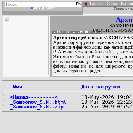
◄
-
Главная
-
Сервис
-
Библио
Универсаль
«И»
«ИЛИ»
Т
Архи
SAMSONOV
(/ARCHIVES/S/SAM
◄ СМЕНИТЬ
►
|
▼ РАЗВЕРНУТЬ ▼
Архив текущей папки:
/ARCHIVES/S/
Архив формируется сервером автомати
а названия файлов даны как латиницей
В Архиве можно найти файлы, которы
Это могут быть файлы ранее созданны
качества не могут быть рекомендован
файлы изданий не для широкого кру
других стран и народов.
 Имя
Дата загрузки
...
<Назад---------<
_Samsonov_S.N..html
_Samsonov_S.N..zip