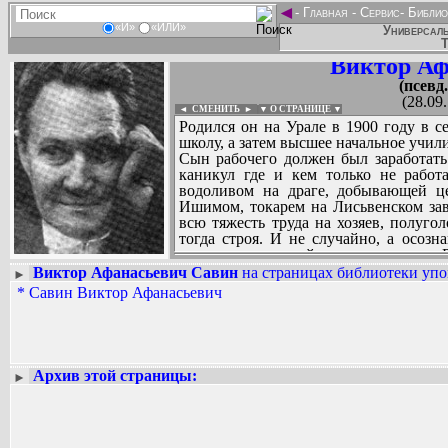
◄
-
Главная
-
Сервис
-
Библио
«И»
«ИЛИ»
Универсаль
Т
Виктор Аф
(псевд
(28.09
◄ СМЕНИТЬ
►
|
▼ О СТРАНИЦЕ ▼
Родился он на Урале в 1900 году в с
школу, а затем высшее начальное учили
Сын рабочего должен был заработать
каникул где и кем только не работ
водоливом на драге, добывающей ц
Ишимом, токарем на Лисьвенском зав
всю тяжесть труда на хозяев, полуго
тогда строя. И не случайно, а осозн
партии, поднявшей народные массы 
ряды Рабоче-Крестьянской Красной Ар
Виктор Афанасьевич Савин
на страницах библиотеки упо
►
беззаветных героев дрался на фронта
*
Савин Виктор Афанасьевич
Вадим Ершов...
Октября. Особенно запомнились ему н
...
линий белогвардейцев в Крыму.
После демобилизации из армии Вик
СПИСОК НЕКОТОРЫХ ОЦИФРОВА
литературно-художественный инс
...
Рукавишникова, Сакулина, Ушакова - 
Архив этой страницы:
►
со своими однокашниками по инст
Алексеем Кожевниковым, Федором
ставшими видными писателями молод
невзгоды и трудности студенческой ж
а в 1925 году его рассказы о бесприз