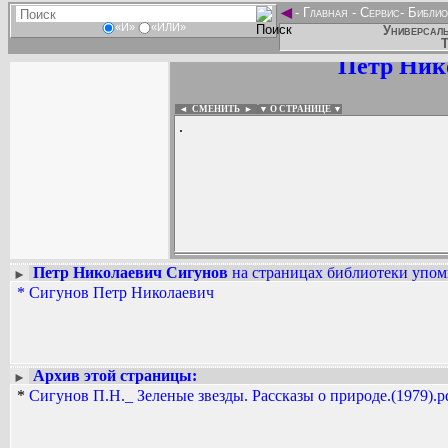
◄
-
Главная
-
Сервис
-
Библио
«И»
«ИЛИ»
Универсаль
Т
Петр Ник
◄ СМЕНИТЬ
►
|
▼ О СТРАНИЦЕ ▼
.
Петр Николаевич Сигунов
на страницах библиотеки упоми
►
*
Сигунов Петр Николаевич
Вадим Ершов...
...
СПИСОК НЕКОТОРЫХ ОЦИФРОВА
...
Архив этой страницы:
►
*
Сигунов П.Н._ Зеленые звезды. Рассказы о природе.(1979).p