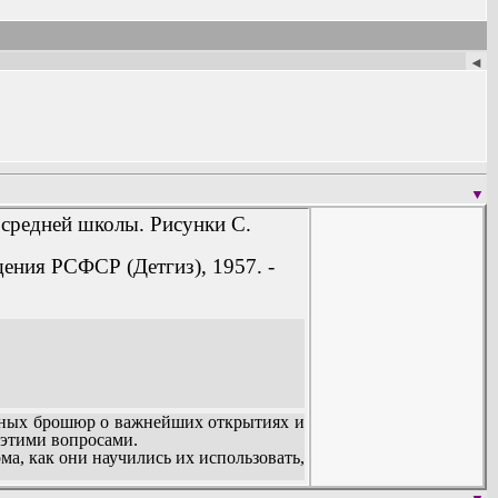
◄
▼
 средней школы. Рисунки С.
ения РСФСР (Детгиз), 1957. -
рных брошюр о важнейших открытиях и
 этими вопросами.
ма, как они научились их использовать,
 уже сейчас, когда мы только начинаем