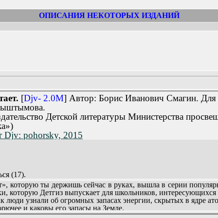
ОПИСАНИЯ НЕКОТОРЫХ ИЗДАНИЙ
тает.
[
Djv- 2.0M
] Автор: Борис Иванович Смагин. Для
Кыштымова.
здательство Детской литературы Министерства просвещ
а»)
т Djv: pohorsky, 2015
ся (17).
, которую ты держишь сейчас в руках, вышла в серии популя
ки, которую Детгиз выпускает для школьников, интересующихся
ак люди узнали об огромных запасах энергии, скрытых в ядре ато
рючее и каковы его запасы на Земле.
ектростанция, какие грандиозные дела творят крошечные атомы