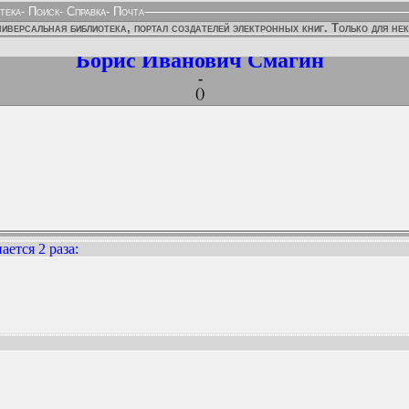
тека
-
Поиск
-
Справка
-
Почта
иверсальная библиотека, портал создателей электронных книг. Только для не
Борис Иванович Смагин
-
()
ется 2 раза
:
ННЫХ ИЗДАНИЙ: