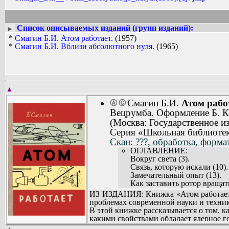
Список описываемых изданий (групп изданий):
►
*
Смагин Б.И. Атом работает.
(1957)
*
Смагин Б.И. Вблизи абсолютного нуля.
(1965)
▲
Смагин Б.И.
Атом рабо
Ⓐ
Ⓒ
Вецрумба. Оформление Б. 
(Москва: Государственное и
Серия «Школьная библиотек
Скан: ???, обработка, форма
ОГЛАВЛЕНИЕ:
Вокруг света (3).
Связь, которую искали (10).
Замечательный опыт (13).
Как заставить ротор вращать
Поиски (25).
ИЗ ИЗДАНИЯ: Книжка «Атом работает»
Молекулы и атомы (28).
проблемах современной науки и техни
Внутрь атома (29).
В этой книжке рассказывается о том, к
Таинственные лучи (36).
какими свойствами обладает ядерное го
Вечное тепло (42).
Ты узнаешь, как устроена атомная эл