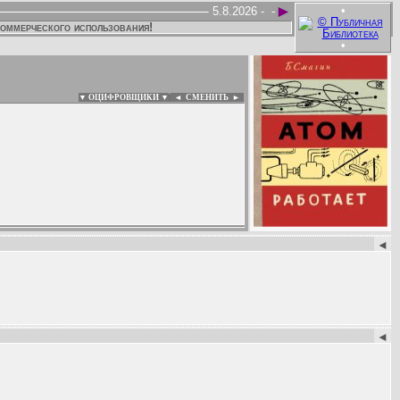
►
•
5.8.2026 -
-
коммерческого использования!
•
▼ ОЦИФРОВЩИКИ ▼
|
◄
СМЕНИТЬ ►
:
◄
◄