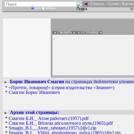
◄
-
Главная
-
Сервис
-
Библио
«И»
«ИЛИ»
Ун
◄ СМЕНИТЬ
►
|
▼ О СТРАНИЦЕ ▼
.
Борис Иванович Смагин
на страницах библиотеки упомина
►
Вадим Ершов...
*
«Прочти, товарищ!» (серия издательства «Знание»)
???...
*
Смагин Борис Иванович
СПИСОК НЕКОТОРЫХ ОЦИФРОВА
...
Архив этой страницы:
►
*
Смагин Б.И._ Атом работает.(1957).pdf
*
Смагин Б.И._ Вблизи абсолютного нуля.(1965).pdf
*
Smagin_B.I.__Atom_rabotaet.(1957).[djv].zip
*
Smagin_B.I.__Vblizi_absolyutnogo_nulya.(1965).[djv].zip