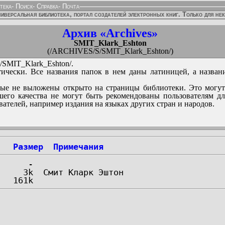
тека
-
Поиск
-
Справка
-
Почта
иверсальная библиотека, портал создателей электронных книг. Только для не
Архив «Archives»
SMIT_Klark_Eshton
(/ARCHIVES/S/SMIT_Klark_Eshton/)
SMIT_Klark_Eshton/.
ически. Все названия папок в нем даны латиницей, а назван
ые не выложены открыто на страницы библиотеки. Это могут
его качества не могут быть рекомендованы пользователям д
вателей, например издания на языках других стран и народов.
Размер
Примечания