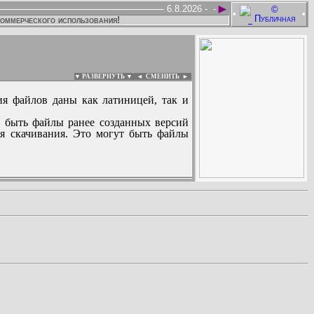
►
6.8.2026 -
-
•
•
коммерческого использования!
▼ РАЗВЕРНУТЬ ▼
|
◄
СМЕНИТЬ ►
ия файлов даны как латиницей, так и
 быть файлы ранее созданных версий
ля скачивания. Это могут быть файлы
: