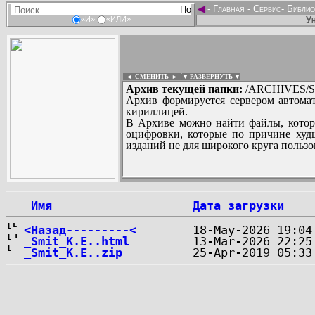
◄
-
Главная
-
Сервис
-
Библио
Ун
«И»
«ИЛИ»
◄ СМЕНИТЬ
►
|
▼ РАЗВЕРНУТЬ ▼
Архив текущей папки:
/ARCHIVES/S/
Архив формируется сервером автомат
кириллицей.
В Архиве можно найти файлы, котор
оцифровки, которые по причине худш
изданий не для широкого круга пользо
...
 Имя
Дата загрузки
<Назад---------<
_Smit_K.E..html
_Smit_K.E..zip