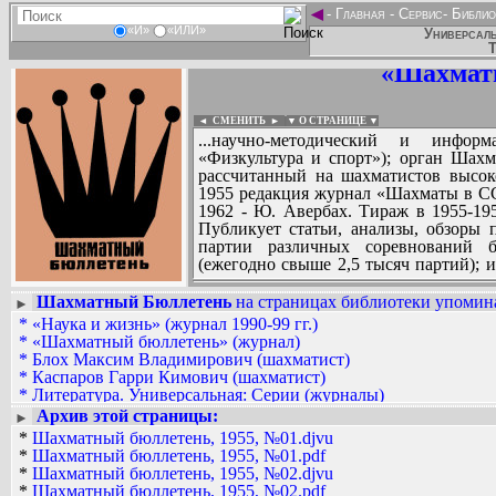
◄
-
Главная
-
Сервис
-
Библио
«И»
«ИЛИ»
Универсаль
Т
«Шахмат
◄ СМЕНИТЬ
►
|
▼ О СТРАНИЦЕ ▼
...научно-методический и инфор
«Физкультура и спорт»); орган Шах
рассчитанный на шахматистов высок
1955 редакция журнал «Шахматы в ССС
1962 - Ю. Авербах. Тираж в 1955-195
Публикует статьи, анализы, обзоры 
партии различных соревнований б
(ежегодно свыше 2,5 тысяч партий);
и современности; партии исторически
мира; материалы по истории советск
Шахматный Бюллетень
на страницах библиотеки упомина
►
композиции, представляющие интерес 
*
«Наука и жизнь» (журнал 1990-99 гг.)
Вадим Ершов...
рубрика «Этюды для практиков»).
*
«Шахматный бюллетень» (журнал)
Ильгиз Каримов...
*
Блох Максим Владимирович (шахматист)
*
Каспаров Гарри Кимович (шахматист)
СПИСОК НЕКОТОРЫХ ОЦИФРОВА
*
Литература. Универсальная: Серии (журналы)
...
*
Рагозин Вячеслав Васильевич
Архив этой страницы:
►
*
Шахматный бюллетень, 1955, №01.djvu
*
Шахматный бюллетень, 1955, №01.pdf
*
Шахматный бюллетень, 1955, №02.djvu
*
Шахматный бюллетень, 1955, №02.pdf