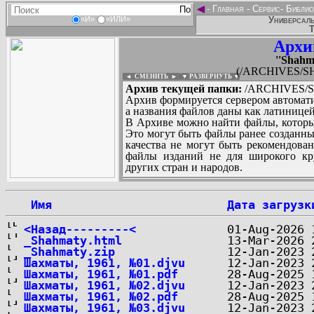
◄
-
Главная
-
Сервис
-
Библио
Универсаль
«И»
«ИЛИ»
Т
Архи
''Shahma
(/ARCHIVES/SH/''
◄ СМЕНИТЬ
►
|
▼ РАЗВЕРНУТЬ ▼
Архив текущей папки:
/ARCHIVES/SH/'
Архив формируется сервером автомати
а названия файлов даны как латиницей
В Архиве можно найти файлы, которы
Это могут быть файлы ранее созданны
качества не могут быть рекомендован
файлы изданий не для широкого кру
других стран и народов.
 Имя
Дата загрузк
...
<Назад---------<
_Shahmaty.html
_Shahmaty.zip
Шахматы, 1961, №01.djvu
Шахматы, 1961, №01.pdf
Шахматы, 1961, №02.djvu
Шахматы, 1961, №02.pdf
Шахматы, 1961, №03.djvu