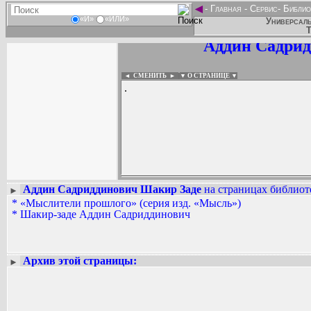
◄
-
Главная
-
Сервис
-
Библио
«И»
«ИЛИ»
Универсаль
Т
Аддин Садрид
◄ СМЕНИТЬ
►
|
▼ О СТРАНИЦЕ ▼
.
Аддин Садриддинович Шакир Заде
на страницах библиоте
►
*
«Мыслители прошлого» (серия изд. «Мысль»)
Вадим Ершов...
*
Шакир-заде Аддин Садриддинович
...
СПИСОК НЕКОТОРЫХ ОЦИФРОВА
...
Архив этой страницы:
►