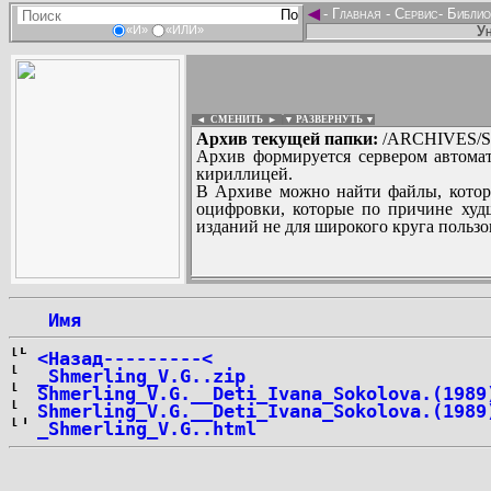
◄
-
Главная
-
Сервис
-
Библио
Ун
«И»
«ИЛИ»
◄ СМЕНИТЬ
►
|
▼ РАЗВЕРНУТЬ ▼
Архив текущей папки:
/ARCHIVES/SH
Архив формируется сервером автомат
кириллицей.
В Архиве можно найти файлы, котор
оцифровки, которые по причине худш
изданий не для широкого круга пользо
...
 Имя
<Назад---------<
_Shmerling_V.G..zip
Shmerling_V.G.__Deti_Ivana_Sokolova.(1989
Shmerling_V.G.__Deti_Ivana_Sokolova.(1989
_Shmerling_V.G..html