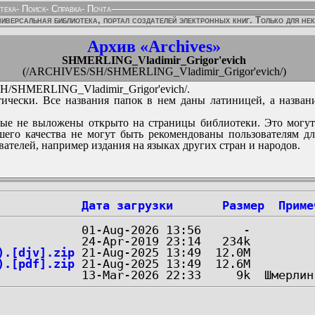
тека
-
Поиск
-
Справка
-
Почта
иверсальная библиотека, портал создателей электронных книг. Только для не
Архив «Archives»
SHMERLING_Vladimir_Grigor'evich
(/ARCHIVES/SH/SHMERLING_Vladimir_Grigor'evich/)
/SHMERLING_Vladimir_Grigor'evich/.
ически. Все названия папок в нем даны латиницей, а назван
ые не выложены открыто на страницы библиотеки. Это могут
его качества не могут быть рекомендованы пользователям д
вателей, например издания на языках других стран и народов.
Дата загрузки
Размер
Приме
).[djv].zip
).[pdf].zip