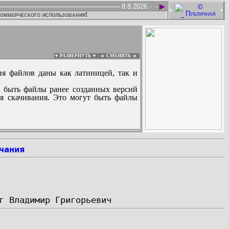
►
8.8.2026 -
-
•
•
коммерческого использования!
▼ РАЗВЕРНУТЬ ▼
|
◄
СМЕНИТЬ ►
ия файлов даны как латиницей, так и
 быть файлы ранее созданных версий
ля скачивания. Это могут быть файлы
:
чания