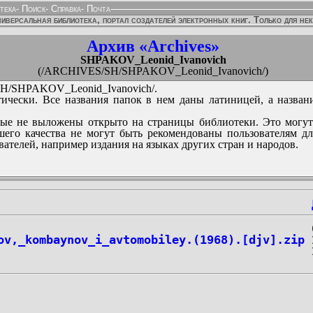
тека
-
Поиск
-
Справка
-
Почта
иверсальная библиотека, портал создателей электронных книг. Только для не
Архив «Archives»
SHPAKOV_Leonid_Ivanovich
(/ARCHIVES/SH/SHPAKOV_Leonid_Ivanovich/)
/SHPAKOV_Leonid_Ivanovich/.
ически. Все названия папок в нем даны латиницей, а назван
ые не выложены открыто на страницы библиотеки. Это могут
его качества не могут быть рекомендованы пользователям д
вателей, например издания на языках других стран и народов.
ov,_kombaynov_i_avtomobiley.(1968).[djv].zip