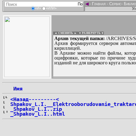
◄
-
Главная
-
Сервис
-
Библио
Ун
«И»
«ИЛИ»
◄ СМЕНИТЬ
►
|
▼ РАЗВЕРНУТЬ ▼
Архив текущей папки:
/ARCHIVES/SH
Архив формируется сервером автомат
кириллицей.
В Архиве можно найти файлы, котор
оцифровки, которые по причине худш
изданий не для широкого круга пользо
...
 Имя
<Назад---------<
Shpakov_L.I.__Elektrooborudovanie_traktar
_Shpakov_L.I..zip
_Shpakov_L.I..html