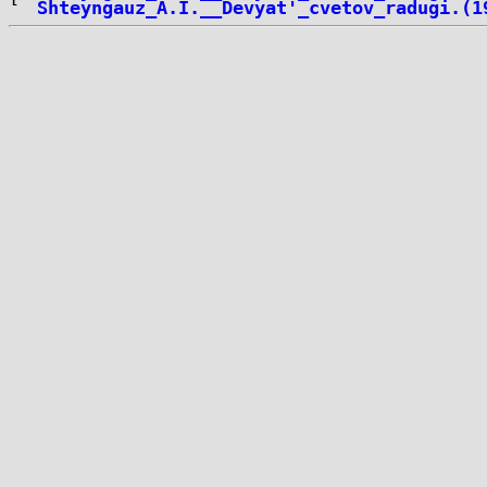
Shteyngauz_A.I.__Devyat'_cvetov_radugi.(1