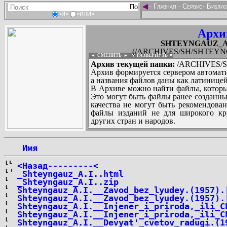
◄
-
Главная
-
Сервис
-
Библио
«И»
«ИЛИ»
Архи
SHTEYNGAUZ_Aleks
(/ARCHIVES/SH/SHTEYNGAUZ
◄ СМЕНИТЬ
►
|
▼ РАЗВЕРНУТЬ ▼
Архив текущей папки:
/ARCHIVES/SH/
Архив формируется сервером автомати
а названия файлов даны как латиницей
В Архиве можно найти файлы, которы
Это могут быть файлы ранее созданны
качества не могут быть рекомендован
файлы изданий не для широкого кру
других стран и народов.
 Имя
...
<Назад---------<
_Shteyngauz_A.I..html
_Shteyngauz_A.I..zip
Shteyngauz_A.I.__Zavod_bez_lyudey.(1957).
Shteyngauz_A.I.__Zavod_bez_lyudey.(1957).
Shteyngauz_A.I.__Injener_i_priroda,_ili_C
Shteyngauz_A.I.__Injener_i_priroda,_ili_C
Shteyngauz_A.I.__Devyat'_cvetov_radugi.(1