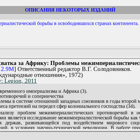
ОПИСАНИЯ НЕКОТОРЫХ ИЗДАНИЙ
ериалистической борьбы в освободившихся странах континента.
хватка за Африку: Проблемы межимпериалистичес
12.9M
] Ответственный редактор В.Г. Солодовников.
ждународные отношения», 1972)
: Legion, 2011
временного империализма и Африка (3).
противоречий и соперничества
блемы в системе отношений западных союзников в годы второй 
веса претензий на передел сфер колониального господства (34).
 и практика экспансии (48).
лизу проблем межимпериалистических противоречий в ос
олониальных держав (58).
ии является исследование межимпериалистической борьбы как 
ие аспекты межимпериалистической борьбы в освободившихся с
их держав, развивающейся под воздействием мирового соц
странных частных капиталов (83).
ний, в условиях научно-технической революции. В работе про
«помощь» как средство конкурентной борьбы (107).
ами в сфере колониальных проблем с периода второй ми
в скрытых и открытых формах (130).
гические, военные и дипломатические аспекты этих противор