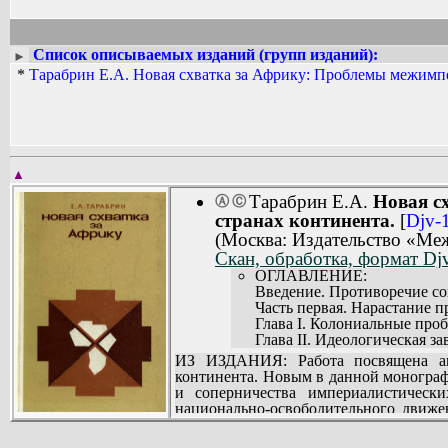
Список описываемых изданий (групп изданий):
►
*
Тарабрин Е.А. Новая схватка за Африку: Проблемы межимп
▲
Тарабрин Е.А.
Новая с
Ⓐ
Ⓒ
странах континента.
[
Djv-
(Москва: Издательство «Ме
Скан, обработка, формат Djv
ОГЛАВЛЕНИЕ:
Введение. Противоречие со
Часть первая. Нарастание 
Глава I. Колониальные про
Глава II. Идеологическая за
Глава III. Теория «вакуума»
ИЗ ИЗДАНИЯ: Работа посвящена ана
Глава IV. «Второй фронт» к
континента. Новым в данной монограф
Часть вторая. Экономическ
и соперничества империалистическ
Глава V. Столкновения ино
национально-освободительного движе
Глава VI. Государственная 
между империалистическими держав
Глава VII. Торговая война 
экономические, политические, идеоло