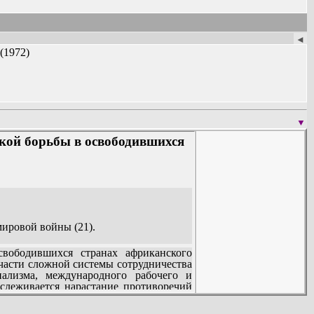
◄
(1972)
▼
кой борьбы в освободившихся
мировой войны (21).
вободившихся странах африканского
части сложной системы сотрудничества
транах Африки
иализма, международного рабочего и
слеживается нарастание противоречий
ровой войны, детально исследуются
ечий в освободившейся Африке. Дается