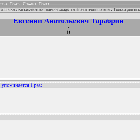
тека
-
Поиск
-
Справка
-
Почта
иверсальная библиотека, портал создателей электронных книг. Только для не
Евгений Анатольевич Тарабрин
-
()
 упоминается 1 раз
:
ННЫХ ИЗДАНИЙ: