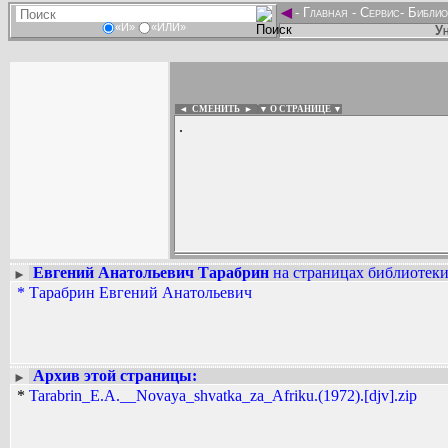
◄
-
Главная
-
Сервис
-
Библио
«И»
«ИЛИ»
Ун
◄ СМЕНИТЬ
►
|
▼ О СТРАНИЦЕ ▼
.
Евгений Анатольевич Тарабрин
на страницах библиотеки
►
Вадим Ершов...
*
Тарабрин Евгений Анатольевич
...
СПИСОК НЕКОТОРЫХ ОЦИФРОВА
...
Архив этой страницы:
►
*
Tarabrin_E.A.__Novaya_shvatka_za_Afriku.(1972).[djv].zip