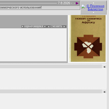
►
•
7.8.2026 -
-
коммерческого использования!
•
▼ ОЦИФРОВЩИКИ ▼
|
◄
СМЕНИТЬ ►
:
◄
◄