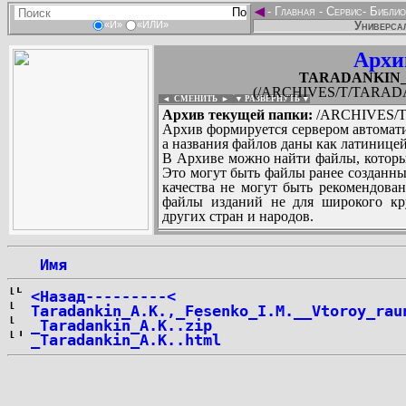
◄
-
Главная
-
Сервис
-
Библио
Универсал
«И»
«ИЛИ»
Архи
TARADANKIN_Al
(/ARCHIVES/T/TARADAN
◄ СМЕНИТЬ
►
|
▼ РАЗВЕРНУТЬ ▼
Архив текущей папки:
/ARCHIVES/T/
Архив формируется сервером автомати
а названия файлов даны как латиницей
В Архиве можно найти файлы, которы
Это могут быть файлы ранее созданны
качества не могут быть рекомендован
файлы изданий не для широкого кру
других стран и народов.
 Имя
...
<Назад---------<
Taradankin_A.K.,_Fesenko_I.M.__Vtoroy_rau
_Taradankin_A.K..zip
_Taradankin_A.K..html