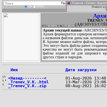
◄
-
Главная
-
Сервис
-
Библио
Универсаль
«И»
«ИЛИ»
Т
Архи
TRENEV_Vit
(/ARCHIVES/T/TREN
◄ СМЕНИТЬ
►
|
▼ РАЗВЕРНУТЬ ▼
Архив текущей папки:
/ARCHIVES/T/T
Архив формируется сервером автомати
а названия файлов даны как латиницей
В Архиве можно найти файлы, которы
Это могут быть файлы ранее созданны
качества не могут быть рекомендован
файлы изданий не для широкого кру
других стран и народов.
 Имя
Дата загрузки
...
<Назад---------<
_Trenev_V.K..html
_Trenev_V.K..zip