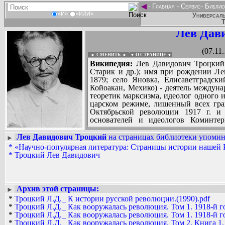
◄
-
Главная
-
Сервис
-
Библио
«И»
«ИЛИ»
Универсаль
Т
Лев Дав
(07.11
◄ СМЕНИТЬ
►
|
▼ О СТРАНИЦЕ ▼
Википедия:
Лев Давидович Троцкий 
Старик и др.); имя при рождении Ле
1879; село Яновка, Елисаветградски
Койоакан, Мехико) - деятель междуна
теоретик марксизма, идеолог одного 
царском режиме, лишенный всех гра
Октябрьской революции 1917 г. и
основателей и идеологов Коминтер
правительстве - нарком по иностра
морским делам и председатель Револ
Лев Давидович Троцкий
на страницах библиотеки упомина
►
1923 г. - лидер внутрипартийной лев
*
«Научно-популярная литература: Страницы истории нашей 
Вадим Ершов...
гг. В 1927 г. снят со всех постов, отп
*
Троцкий Лев Давидович
...
В 1932 г. лишен советского гражданс
теоретик Четвертого интернационала
СПИСОК НЕКОТОРЫХ ОЦИФРОВА
движения в России, создатель капита
...
литературно-критических статей, во
Архив этой страницы:
►
женат, без расторжения первого бра
*
Троцкий Л.Д._ К истории русской революции.(1990).pdf
Меркадером 20 августа 1940 г. в Мекси
*
Троцкий Л.Д._ Как вооружалась революция. Том 1. 1918-й го
*
Троцкий Л.Д._ Как вооружалась революция. Том 1. 1918-й го
*
Троцкий Л.Д._ Как вооружалась революция. Том 2. Книга 1. 