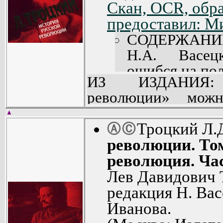
Скан, OCR, обра
предоставил: М
СОДЕРЖАНИ
Н.А. Васец
ошибся на пол
ИЗ ИЗДАНИЯ: 
Предисловие к
революции» можн
Предисловие (
работой Троцкого п
Особенности р
▲
и полноте выраж
Троцкий Л.
Ⓐ
Ⓒ
Царская Росси
революции. Как ра
революции. То
Пролетариат и
из главных дейс
революция. Час
Царь и царица
уникален в миро
Лев Давидович 
Идея дворцово
оценивал эту кни
редакция Н. Вас
Агония монарх
историк И. Дойчер.
Иванова.
Пять дней (23-
не издавалась ни в 