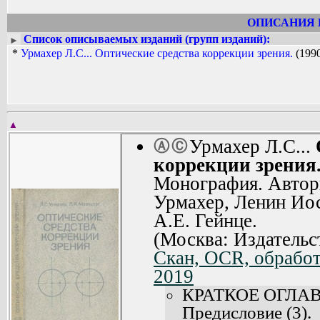
ОПИСАНИЯ 
Список описываемых изданий (групп изданий):
►
*
Урмахер Л.С... Оптические средства коррекции зрения.
(199
▲
Урмахер Л.С...
Ⓐ
Ⓒ
коррекции зрения
Монография. Автор
Урмахер, Ленин Ио
А.Е. Гейнце.
(Москва: Издательс
Скан, OCR, обработк
2019
КРАТКОЕ ОГЛА
Предисловие (3).