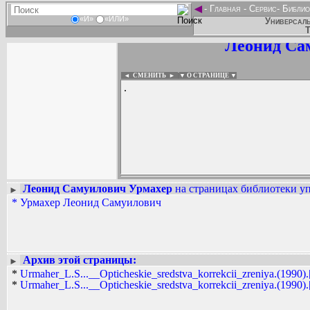
◄
-
Главная
-
Сервис
-
Библио
«И»
«ИЛИ»
Универсаль
Т
Леонид Са
◄ СМЕНИТЬ
►
|
▼ О СТРАНИЦЕ ▼
.
Леонид Самуилович Урмахер
на страницах библиотеки уп
►
*
Урмахер Леонид Самуилович
Вадим Ершов...
...
СПИСОК НЕКОТОРЫХ ОЦИФРОВА
...
Архив этой страницы:
►
*
Urmaher_L.S...__Opticheskie_sredstva_korrekcii_zreniya.(1990).[
*
Urmaher_L.S...__Opticheskie_sredstva_korrekcii_zreniya.(1990).[