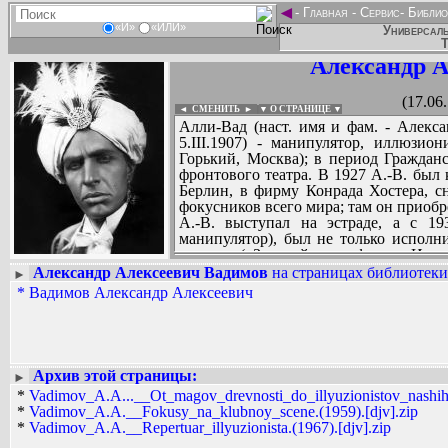
◄
-
Главная
-
Сервис
-
Библио
«И»
«ИЛИ»
Универсаль
Т
Александр А
(17.06
◄ СМЕНИТЬ
►
|
▼ О СТРАНИЦЕ ▼
Алли-Вад (наст. имя и фам. - Алекса
5.III.1907) - манипулятор, иллюзион
Горький, Москва); в период Гражданс
фронтового театра. В 1927 А.-В. был
Берлин, в фирму Конрада Хостера, 
фокусников всего мира; там он приобр
А.-В. выступал на эстраде, а с 1
манипулятор), был не только исполн
трюков («Золотой саркофаг», «Исче
«Ребус», «Летающий шар», «Загадоч
Александр Алексеевич Вадимов
на страницах библиотеки
►
номера. В совершенстве владел те
*
Вадимов Александр Алексеевич
Вадим Ершов...
практике иллюзионного искусства. Б
...
манипуляторов (Магического круга, ГД
СПИСОК НЕКОТОРЫХ ОЦИФРОВА
...
Архив этой страницы:
►
*
Vadimov_A.A...__Ot_magov_drevnosti_do_illyuzionistov_nashih_
*
Vadimov_A.A.__Fokusy_na_klubnoy_scene.(1959).[djv].zip
*
Vadimov_A.A.__Repertuar_illyuzionista.(1967).[djv].zip