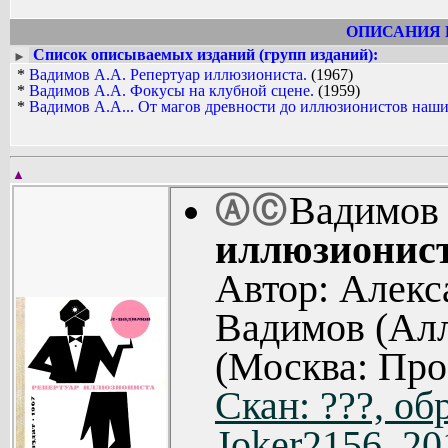
ОПИСАНИЯ 
Список описываемых изданий (групп изданий):
►
*
Вадимов А.А. Репертуар иллюзиониста.
(1967)
*
Вадимов А.А. Фокусы на клубной сцене.
(1959)
*
Вадимов А.А... От магов древности до иллюзионистов наши
▲
Вадимов
Ⓐ
Ⓒ
иллюзионист
Автор: Алекс
Вадимов (Алл
(Москва: Про
Скан: ???, об
Joker2156, 20