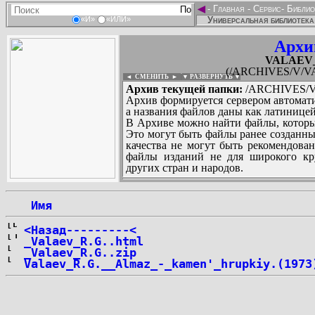
◄
-
Главная
-
Сервис
-
Библио
Универсальная библиотека
«И»
«ИЛИ»
Архи
VALAEV_R
(/ARCHIVES/V/VA
◄ СМЕНИТЬ
►
|
▼ РАЗВЕРНУТЬ ▼
Архив текущей папки:
/ARCHIVES/V/
Архив формируется сервером автомати
а названия файлов даны как латиницей
В Архиве можно найти файлы, которы
Это могут быть файлы ранее созданны
качества не могут быть рекомендован
файлы изданий не для широкого кру
других стран и народов.
 Имя
...
<Назад---------<
_Valaev_R.G..html
_Valaev_R.G..zip
Valaev_R.G.__Almaz_-_kamen'_hrupkiy.(1973