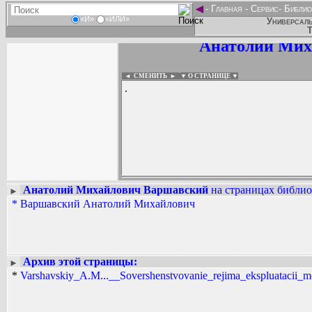
◄
-
Главная
-
Сервис
-
Библио
«И»
«ИЛИ»
Универсаль
Т
Анатолий Мих
◄ СМЕНИТЬ
►
|
▼ О СТРАНИЦЕ ▼
.
Анатолий Михайлович Варшавский
на страницах библио
►
*
Варшавский Анатолий Михайлович
Вадим Ершов...
...
СПИСОК НЕКОТОРЫХ ОЦИФРОВА
...
Архив этой страницы:
►
*
Varshavskiy_A.M...__Sovershenstvovanie_rejima_ekspluatacii_