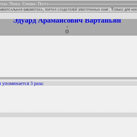
тека
-
Поиск
-
Справка
-
Почта
иверсальная библиотека, портал создателей электронных книг. Только для не
Эдуард Арамаисович Вартаньян
-
()
 упоминается 3 раза
:
ННЫХ ИЗДАНИЙ: