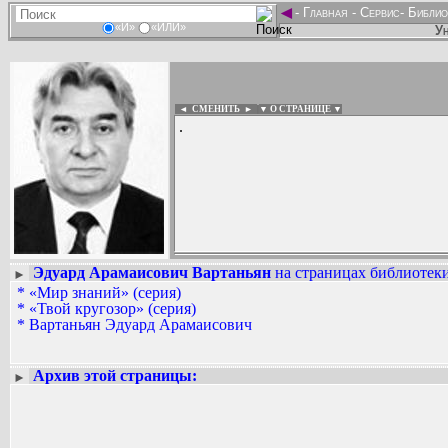
◄
-
Главная
-
Сервис
-
Библио
«И»
«ИЛИ»
Ун
◄ СМЕНИТЬ
►
|
▼ О СТРАНИЦЕ ▼
.
Эдуард Арамаисович Вартаньян
на страницах библиотеки
►
Вадим Ершов...
*
«Мир знаний» (серия)
...
*
«Твой кругозор» (серия)
*
Вартаньян Эдуард Арамаисович
СПИСОК НЕКОТОРЫХ ОЦИФРОВА
...
Архив этой страницы:
►