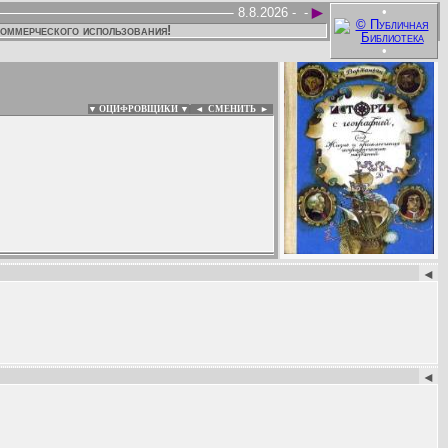
►
•
8.8.2026 -
-
коммерческого использования!
•
▼ ОЦИФРОВЩИКИ ▼
|
◄
СМЕНИТЬ ►
:
◄
◄