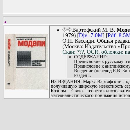
▲
Вартофский M. В.
Моде
Ⓐ
Ⓒ
1979) [
Djv- 7.0M
] [
Pdf- 8.5
О.Н. Кессиди. Общая редакц
(Москва: Издательство «Про
Скан: ???, OCR, обложки: na
СОДЕРЖАНИЕ:
Предисловие к русскому из
Предисловие к английскому 
Введение (перевод Е.В. Зинь
Раздел I.
Моделирование, репрезента
ИЗ ИЗДАНИЯ: Маркс Вартофский - оди
Е.В. Зиньковского) (27).
получившую широкую известность сер
Редукция, объяснение и онт
Коэном. Свою теоретико-познава
Модели, метафизика причуды
материалистического понимания истор
Материя, действие и взаимо
историко-философских и социокул
Соотношение философии нау
проанализирован ряд актуальных проб
Цель и техника: модели как
Рекомендуется философам, историкам н
От праксиса к логосу: гене
Рисунок, репрезентация и п
Восприятие, репрезентация 
Каноны и репрезентация: «