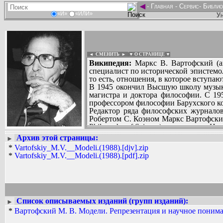
◄
-
Главная
-
Сервис
-
Библио
«И»
«ИЛИ»
Ун
◄ СМЕНИТЬ
►
|
▼ О СТРАНИЦЕ ▼
Википедия:
Маркс В. Вартофский (ан
специалист по исторической эпистемо
то есть, отношения, в которое вступа
В 1945 окончил Высшую школу музыки
магистра и доктора философии. С 19
профессором философии Барухского ко
Редактор ряда философских журналов 
Робертом С. Коэном Маркс Вартофский 
Philosophy of Science) и создателем Ц
Умер 10 марта 1997 года от сердечного
Архив этой страницы:
Вадим Ершов...
►
...
*
Vartofskiy_M.V.__Modeli.(1988).[djv].zip
*
Vartofskiy_M.V.__Modeli.(1988).[pdf].zip
СПИСОК НЕКОТОРЫХ ОЦИФРОВА
...
Список описываемых изданий (групп изданий):
►
*
Вартофский M. В. Модели. Репрезентация и научное понима