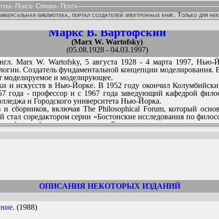
тека
-
Поиск
-
Справка
-
Почта
иверсальная библиотека, портал создателей электронных книг. Только для не
Маркс В. Вартофский
(Marx W. Wartofsky)
(05.08.1928 - 04.03.1997)
гл. Marx W. Wartofsky, 5 августа 1928 - 4 марта 1997, Нью
логии. Создатель фундаментальной концепции моделирования. 
ют моделируемое и моделирующее.
 и искусств в Нью-Йорке. В 1952 году окончил Колумбийский 
57 года - профессор и с 1967 года заведующий кафедрой фило
лледжа и Городского университета Нью-Йорка.
и сборников, включая The Philosophical Forum, который основ
стал соредактором серии «Бостонские исследования по философи
ентра философии и истории науки Бостонского университета.
 приступа...
ННЫХ ИЗДАНИЙ:
ОПИСАНИЯ НЕКОТОРЫХ ИЗДАНИЙ
ние.
(1988)