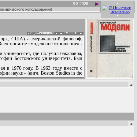
►
•
6.8.2026 -
-
коммерческого использования!
•
▼ ОЦИФРОВЩИКИ ▼
|
◄
СМЕНИТЬ ►
-Йорк, США) - американский философ,
Ввел понятие «модельное отношение» -
университет, где получил бакалавра,
софии Бостонского университета. Был
ал в 1970 году. В 1963 году вместе с
и науки» (англ. Boston Studies in the
:
◄
◄