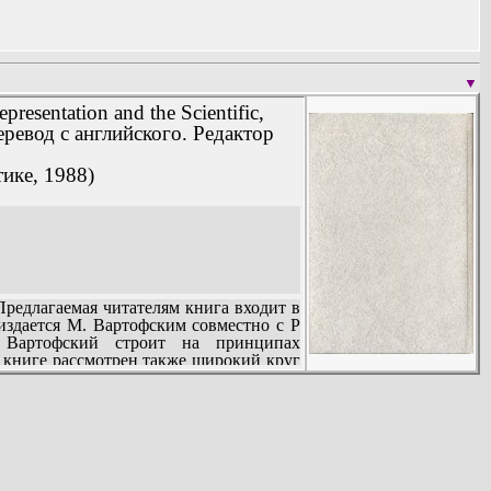
▼
presentation and the Scientific,
еревод с английского. Редактор
ике, 1988)
ути к неумеренному реализму (перевод
едлагаемая читателям книга входит в
здается М. Вартофским совместно с Р
 Вартофский строит на принципах
 книге рассмотрен также широкий круг
и воззрений Спинозы, Юма, Дидро,
науки.
еревод Е.В. Зиньковского) (183).
спективы» (перевод Е.В. Зиньковского)