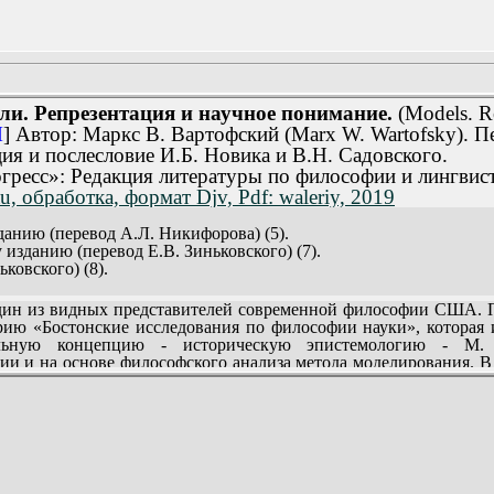
ли. Репрезентация и научное понимание.
(Models. Re
M
] Автор: Маркс В. Вартофский (Marx W. Wartofsky). П
ия и послесловие И.Б. Новика и В.Н. Садовского.
гресс»: Редакция литературы по философии и лингвист
u, обработка, формат Djv, Pdf: waleriy, 2019
данию (перевод А.Л. Никифорова) (5).
изданию (перевод Е.В. Зиньковского) (7).
ковского) (8).
ция и историческая эпистемология Путаница с моделями: на п
н из видных представителей современной философии США. Пр
ию «Бостонские исследования по философии науки», которая и
ология (перевод Е.В. Зиньковского) (41).
тельную концепцию - историческую эпистемологию - М.
 эмпиризма (перевод Е.В. Зиньковского) (57).
ии и на основе философского анализа метода моделирования. В
действие (перевод Е.В. Зиньковского) (79).
ьтурных проблем - предложены оригинальные трактовк
ки и истории науки (перевод Б.Г. Юдина) (97).
лем философии техники, философии медицины и т.д.
 способы действия (перевод О.И. Новик) (122).
ауки, социологам, всем, интересующимся проблемами развития 
тическая эпистемология и физика (перевод Е.Г. Юдиной) (140).
онимание (перевод Е.В. Зиньковского) (166).
и формы деятельности: на пути к исторической эпистемологии (п
перцептивное постоянство» и «адекватность репрезентаций пер