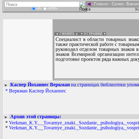
◄
-
Главная
-
Сервис
-
Библио
«И»
«ИЛИ»
Ун
◄ СМЕНИТЬ
►
|
▼ О СТРАНИЦЕ ▼
Специалист в области товарных знако
также практической работе с товарным
руководил отделом товарных знаков 
знаков Всемирной организации интел
подготовке проектов ряда важных док
Каспер Йоханнес Веркман
на страницах библиотеки упоми
►
Вадим Ершов...
*
Веркман Каспер Йоханнес
AAW, babulkin...
СПИСОК НЕКОТОРЫХ ОЦИФРОВА
...
Архив этой страницы:
►
*
Verkman_K.Y.__Tovarnye_znaki._Sozdanie,_psihologiya,_vospriya
*
Verkman_K.Y.__Tovarnye_znaki._Sozdanie,_psihologiya,_vospriya