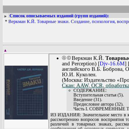
Список описываемых изданий (групп изданий):
►
*
Веркман К.Й. Товарные знаки. Создание, психология, воспр
▲
Веркман К.Й.
Товарные
Ⓐ
Ⓒ
and Perception) [
Djv-16.6M
] 
английского В.Б. Боброва, 
Ю.И. Куколен.
(Москва: Издательство «Про
Скан: AAW, OCR, обработка,
СОДЕРЖАНИЕ:
Вступительная статья (5).
Введение (31).
Предисловие автора (32).
Часть I. СОВРЕМЕННЫЕ
Глава 1. Общее представлен
ИЗ ИЗДАНИЯ: Значительное место в к
1.1. Что такое товарные знак
рассмотрению вопросов восприятия т
1.2. Какие функции выполн
различий в товарных знаках, расс
1.3. Сегодняшняя проблема 
соображения об основных символах, 