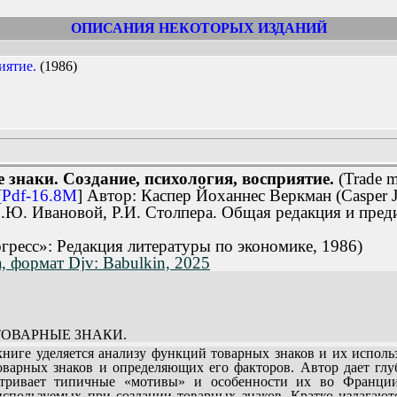
ОПИСАНИЯ НЕКОТОРЫХ ИЗДАНИЙ
иятие.
(1986)
 знаки. Создание, психология, восприятие.
(Trade m
[
Pdf-16.8M
] Автор: Каспер Йоханнес Веркман (Casper 
О.Ю. Ивановой, Р.И. Столпера. Общая редакция и преди
гресс»: Редакция литературы по экономике, 1986)
 формат Djv: Babulkin, 2025
 ТОВАРНЫЕ ЗНАКИ.
ие о товарных знаках (34).
ниге уделяется анализу функций товарных знаков и их исполь
и? (34).
оварных знаков и определяющих его факторов. Автор дает гл
яют товарные знаки? (37).
матривает типичные «мотивы» и особенности их во Франц
(42).
используемых при создании товарных знаков. Кратко излагают