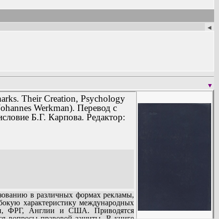
◄
▼
arks. Their Creation, Psychology
Johannes Werkman). Перевод с
словие Б.Г. Карпова. Редактор:
зованию в различных формах рекламы,
убокую характеристику международных
ии, ФРГ, Англии и США. Приводятся
ся вопросы правовой защиты. В книге