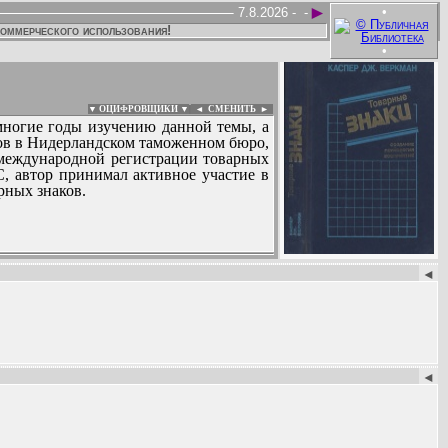
►
•
7.8.2026 -
-
коммерческого использования!
•
▼ ОЦИФРОВЩИКИ ▼
|
◄
СМЕНИТЬ ►
 многие годы изучению данной темы, а
аков в Нидерландском таможенном бюро,
 международной регистрации товарных
, автор принимал активное участие в
рных знаков.
:
◄
◄