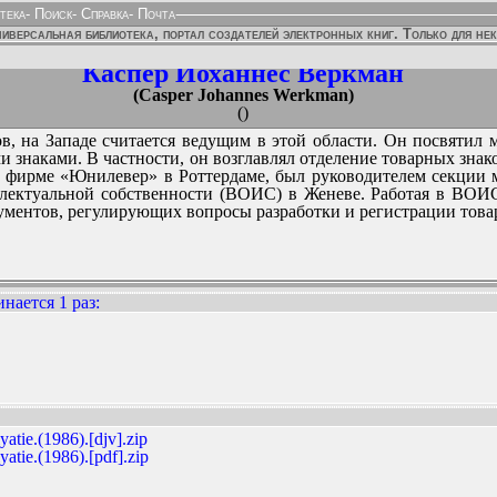
тека
-
Поиск
-
Справка
-
Почта
иверсальная библиотека, портал создателей электронных книг. Только для не
Каспер Йоханнес Веркман
(Casper Johannes Werkman)
()
в, на Западе считается ведущим в этой области. Он посвятил
и знаками. В частности, он возглавлял отделение товарных зн
в фирме «Юнилевер» в Роттердаме, был руководителем секции
лектуальной собственности (ВОИС) в Женеве. Работая в ВОИС
ументов, регулирующих вопросы разработки и регистрации това
нается 1 раз
:
ННЫХ ИЗДАНИЙ:
tie.(1986).[djv].zip
tie.(1986).[pdf].zip