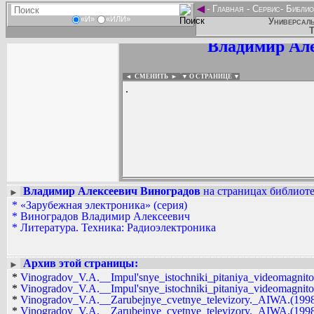
◄
-
Главная
-
Сервис
-
Библио
«И»
«ИЛИ»
Универсаль
Т
Владимир Але
◄ СМЕНИТЬ
►
|
▼ О СТРАНИЦЕ ▼
.
Владимир Алексеевич Виноградов
на страницах библиоте
►
*
«Зарубежная электроника» (серия)
Вадим Ершов...
*
Виноградов Владимир Алексеевич
A.T.Microchip Co., Pawel49...
*
Литература. Техника: Радиоэлектроника
СПИСОК НЕКОТОРЫХ ОЦИФРОВА
...
Архив этой страницы:
►
*
Vinogradov_V.A.__Impul'snye_istochniki_pitaniya_videomagnitof
*
Vinogradov_V.A.__Impul'snye_istochniki_pitaniya_videomagnitof
*
Vinogradov_V.A.__Zarubejnye_cvetnye_televizory._AIWA.(1998)
*
Vinogradov_V.A.__Zarubejnye_cvetnye_televizory._AIWA.(1998)