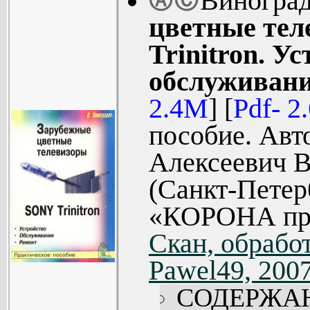
Виноград
Ⓐ
Ⓒ
управлением 
цветные тел
фирмы AIWA
Trinitron. У
отыскания неисп
обслуживани
и регулировки
2.4M
] [
Pdf- 2
Книга является
пособие. Авт
книг по устр
Алексеевич В
импортных теле
(Санкт-Петер
Книга рассчита
«КОРОНА при
радиолюбителе
Скан, обработ
занимающи
Pawel49, 200
обслуживан
СОДЕРЖА
телевизионной а