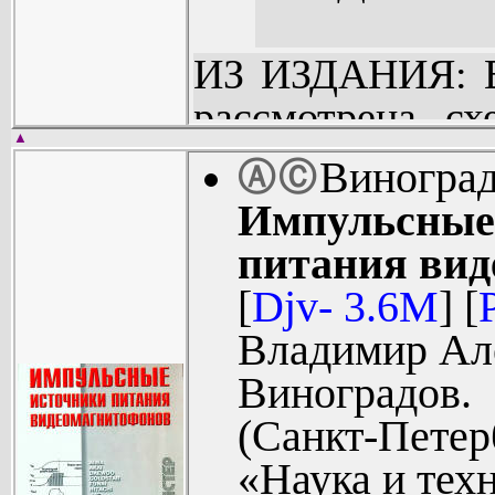
ИЗ ИЗДАНИЯ: В
рассмотрена сх
▲
известных м
Виноград
Ⓐ
Ⓒ
телевизора фир
Импульсные
методика его ре
питания вид
ней содержатся 
[
Djv- 3.6M
] [
достижениях в о
Владимир Ал
техники и мно
Виноградов.
информации. Кни
(Санкт-Петер
специалистов п
«Наука и техн
телевизоров, а 