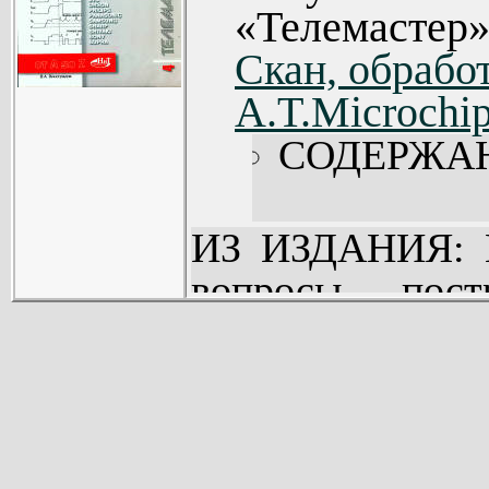
«Телемастер»
интересующ
Скан, обработ
телевизионной т
A.T.Microchip
СОДЕРЖА
ИЗ ИЗДАНИЯ: В
вопросы пост
источни
видеомагнитофо
В систематизиро
Z» представл