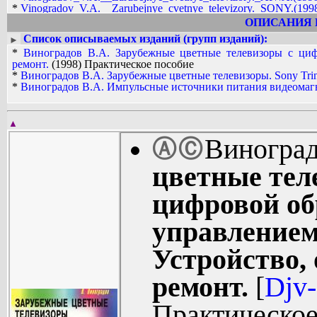
*
Vinogradov_V.A.__Zarubejnye_cvetnye_televizory._SONY.(1998)
*
Vinogradov_V.A.__Zarubejnye_cvetnye_televizory._SONY.(1998)
ОПИСАНИЯ 
Список описываемых изданий (групп изданий):
►
*
Виноградов В.А. Зарубежные цветные телевизоры с циф
ремонт.
(1998) Практическое пособие
*
Виноградов В.А. Зарубежные цветные телевизоры. Sony Trini
*
Виноградов В.А. Импульсные источники питания видеомаг
▲
Виноград
Ⓐ
Ⓒ
цветные тел
цифровой об
управлением
Устройство,
ремонт.
[
Djv
Практическое