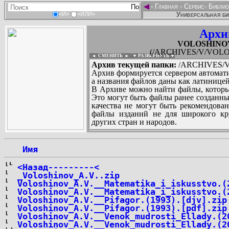
◄
-
Главная
-
Сервис
-
Библио
Универсальная би
«И»
«ИЛИ»
Архи
VOLOSHINOV_
(/ARCHIVES/V/VOLOS
◄ СМЕНИТЬ
►
|
▼ РАЗВЕРНУТЬ ▼
Архив текущей папки:
/ARCHIVES/V/
Архив формируется сервером автомати
а названия файлов даны как латиницей
В Архиве можно найти файлы, которы
Это могут быть файлы ранее созданны
качества не могут быть рекомендован
файлы изданий не для широкого кру
других стран и народов.
 Имя
...
<Назад---------<
_Voloshinov_A.V..zip
Voloshinov_A.V.__Matematika_i_iskusstvo.(
Voloshinov_A.V.__Matematika_i_iskusstvo.(
Voloshinov_A.V.__Pifagor.(1993).[djv].zip
Voloshinov_A.V.__Pifagor.(1993).[pdf].zip
Voloshinov_A.V.__Venok_mudrosti_Ellady.(2
Voloshinov_A.V.__Venok_mudrosti_Ellady.(2