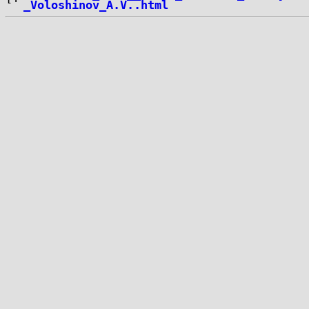
_Voloshinov_A.V..html