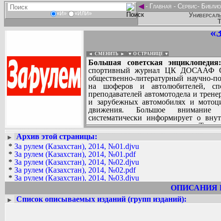
◄
-
Главная
-
Сервис
-
Библио
«И»
«ИЛИ»
Универсаль
Т
«
◄ СМЕНИТЬ
►
|
▼ О СТРАНИЦЕ ▼
Большая советская энциклопедия
спортивный журнал ЦК ДОСААФ СС
общественно-литературный научно-п
на шоферов и автолюбителей, спо
преподавателей автомотодела и трене
и зарубежных автомобилях и мотоци
движения. Большое внимание уд
систематически информирует о вну
мотоциклетных соревнованиях. Тираж (
Архив этой страницы:
►
Вадим Ершов...
*
За рулем (Казахстан), 2014, №01.djvu
Alexey M, Дмитрий Борисенко, Станис
*
За рулем (Казахстан), 2014, №01.pdf
*
За рулем (Казахстан), 2014, №02.djvu
СПИСОК НЕКОТОРЫХ ОЦИФРОВА
*
За рулем (Казахстан), 2014, №02.pdf
...
*
За рулем (Казахстан), 2014, №03.djvu
*
За рулем (Казахстан), 2014, №03.pdf
ОПИСАНИЯ 
*
За рулем (Казахстан), 2014, №04.djvu
Список описываемых изданий (групп изданий):
►
*
За рулем (Казахстан), 2014, №04.pdf
*
За рулем (Казахстан), 2014, №05.djvu
*
За рулем (Казахстан), 2014, №05.pdf