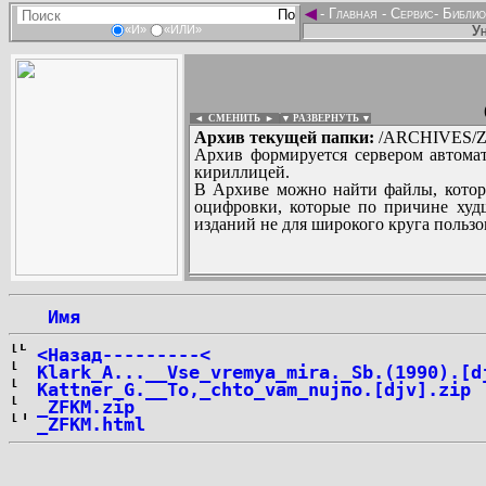
◄
-
Главная
-
Сервис
-
Библио
Ун
«И»
«ИЛИ»
◄ СМЕНИТЬ
►
|
▼ РАЗВЕРНУТЬ ▼
Архив текущей папки:
/ARCHIVES/Z/''Z
Архив формируется сервером автомат
кириллицей.
В Архиве можно найти файлы, котор
оцифровки, которые по причине худш
изданий не для широкого круга пользо
...
 Имя
<Назад---------<
Klark_A...__Vse_vremya_mira._Sb.(1990).[d
Kattner_G.__To,_chto_vam_nujno.[djv].zip
_ZFKM.zip
_ZFKM.html