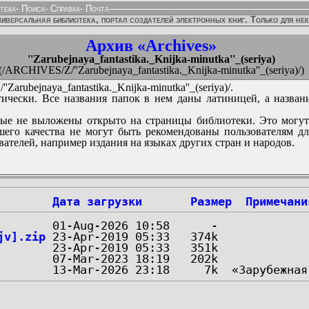
тека
-
Поиск
-
Справка
-
Почта
иверсальная библиотека, портал создателей электронных книг. Только для не
Архив «Archives»
''Zarubejnaya_fantastika._Knijka-minutka''_(seriya)
(/ARCHIVES/Z/''Zarubejnaya_fantastika._Knijka-minutka''_(seriya)/)
arubejnaya_fantastika._Knijka-minutka''_(seriya)/.
ически. Все названия папок в нем даны латиницей, а назван
ые не выложены открыто на страницы библиотеки. Это могут
его качества не могут быть рекомендованы пользователям д
вателей, например издания на языках других стран и народов.
Дата загрузки
Размер
Примечани
jv].zip