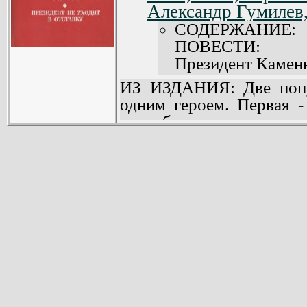
Александр Гумилев
СОДЕРЖАНИЕ:
ПОВЕСТИ:
Президент Каменн
Президент не уход
ИЗ ИЗДАНИЯ: Две попу
одним героем. Первая -
республики, вторая - о м
чистоту жизненных идеа