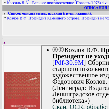
*
Яковлев Юрий Яковлевич (писатель)
*
Кассиль Л.А._ Великое противостояние. Повесть.(1976).djvu
*
Кассиль Л.А._ Великое противостояние. Повесть.(1976).pdf
ОПИСАНИЯ 
*
Неверов А.С._ Ташкент_ город хлебный. Повесть.(1983).pdf
Список описываемых изданий (групп изданий):
►
*
Kozlov_V.F.__Prezident_Kamennogo_ostrova._Prezident_ne_uhodi
*
Козлов В.Ф. Президент Каменного острова. Президент не ухо
*
Kozlov_V.F.__Prezident_Kamennogo_ostrova._Prezident_ne_uhodi
▲
Козлов В.Ф.
Пр
Ⓐ
Ⓒ
Президент не уходи
[
Pdf-30.9M
] Сборни
старшего школьного
художественное изд
Федорович Козлов. 
(Ленинград: Издате
Ленинградское отде
библиотека»)
Скан, OCR, обработ