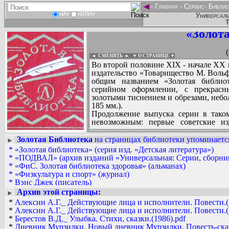
◄
-
Главная
-
Сервис
-
Библио
«И»
«ИЛИ»
Универсаль
Т
«Золот
◄ СМЕНИТЬ
►
|
▼ О СТРАНИЦЕ ▼
Во второй половине XIX - начале XX в
издательство «Товарищество М. Вольф
общим названием «Золотая библио
серийном оформлении, с прекрасн
золотыми тиснением и обрезами, небол
185 мм.).
Продолжение выпуска серии в тако
невозможным: первые советские из
исключительно недорогие книги 
разнообразной направленности: от
Золотая Библиотека
на страницах библиотеки упоминается
►
классикой; от занимательной бота
*
«Золотая библиотека» (серия изд. «Детская литература»)
Вадим Ершов...
Издательство подарило читателям боле
*
«ПОДВАЛ» (архив изданий «Универсальная: Серии, сборник
...
Только после Великой Отечественной
*
«ФиС. Золотая библиотека здоровья» (альманах)
традиции «Золотой библиотеки» и 
*
«Физкультура и спорт» (журнал)
СПИСОК НЕКОТОРЫХ ОЦИФРОВА
обновленной серии. Было опубликован
*
Вэнс Джек (писатель)
...
был приостановлен почти на 10 лет.
*
Литература. Обществоведение: Художественная литература 
Архив этой страницы:
►
возобновило выпуск книжной серии 
*
Литература. Универсальная: Серии, сборники
*
Алексин А.Г._ Действующие лица и исполнители. Повести.(
собраны лучшие советские произведе
*
Преображенский Владимир Сергеевич
*
Алексин А.Г._ Действующие лица и исполнители. Повести.(
выходила до 1992 года, на протяжении 
*
Прилежаева Мария Павловна
*
Берестов В.Д._ Улыбка. Стихи, сказки.(1986).pdf
*
Фармер Филип Жозе
*
Дневник Мурзилки. Новый дневник Мурзилки. Повесть-сказка