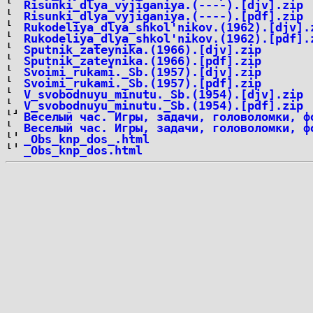
Risunki_dlya_vyjiganiya.(----).[djv].zip
Risunki_dlya_vyjiganiya.(----).[pdf].zip
Rukodeliya_dlya_shkol'nikov.(1962).[djv].
Rukodeliya_dlya_shkol'nikov.(1962).[pdf].
Sputnik_zateynika.(1966).[djv].zip
Sputnik_zateynika.(1966).[pdf].zip
Svoimi_rukami._Sb.(1957).[djv].zip
Svoimi_rukami._Sb.(1957).[pdf].zip
V_svobodnuyu_minutu._Sb.(1954).[djv].zip
V_svobodnuyu_minutu._Sb.(1954).[pdf].zip
Веселый час. Игры, задачи, головоломки, ф
Веселый час. Игры, задачи, головоломки, ф
_Obs_knp_dos_.html
_Obs_knp_dos.html