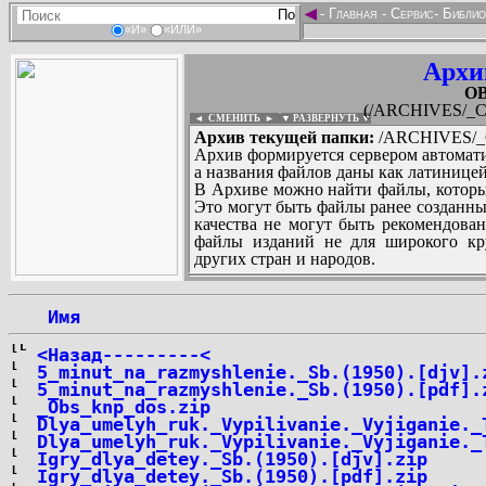
◄
-
Главная
-
Сервис
-
Библио
«И»
«ИЛИ»
Архи
O
(/ARCHIVES/_
◄ СМЕНИТЬ
►
|
▼ РАЗВЕРНУТЬ ▼
Архив текущей папки:
/ARCHIVES/_
Архив формируется сервером автомати
а названия файлов даны как латиницей
В Архиве можно найти файлы, которы
Это могут быть файлы ранее созданны
качества не могут быть рекомендован
файлы изданий не для широкого кру
других стран и народов.
 Имя
...
<Назад---------<
5_minut_na_razmyshlenie._Sb.(1950).[djv].
5_minut_na_razmyshlenie._Sb.(1950).[pdf].
_Obs_knp_dos.zip
Dlya_umelyh_ruk._Vypilivanie._Vyjiganie._
Dlya_umelyh_ruk._Vypilivanie._Vyjiganie._
Igry_dlya_detey._Sb.(1950).[djv].zip
Igry_dlya_detey._Sb.(1950).[pdf].zip