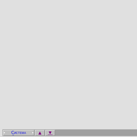
▲
▼
•
•