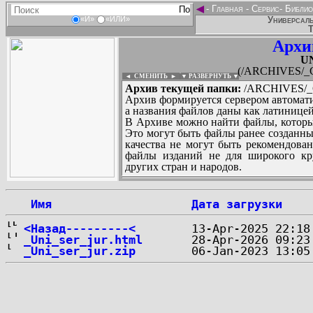
◄
-
Главная
-
Сервис
-
Библио
Универсаль
«И»
«ИЛИ»
Т
Архи
U
(/ARCHIVES/_
◄ СМЕНИТЬ
►
|
▼ РАЗВЕРНУТЬ ▼
Архив текущей папки:
/ARCHIVES/_
Архив формируется сервером автомати
а названия файлов даны как латиницей
В Архиве можно найти файлы, которы
Это могут быть файлы ранее созданны
качества не могут быть рекомендован
файлы изданий не для широкого кру
других стран и народов.
 Имя
Дата загрузки
...
<Назад---------<
_Uni_ser_jur.html
_Uni_ser_jur.zip