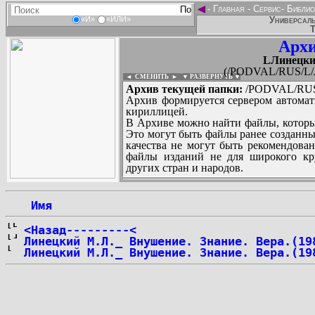
◄
-
Главная
-
Сервис
-
Библио
Универсаль
«И»
«ИЛИ»
Т
Архи
LЛинецки
(/PODVAL/RUS/L/
◄ СМЕНИТЬ
►
|
▼ РАЗВЕРНУТЬ ▼
Архив текущей папки:
/PODVAL/RUS/
Архив формируется сервером автомат
кириллицей.
В Архиве можно найти файлы, которы
Это могут быть файлы ранее созданны
качества не могут быть рекомендован
файлы изданий не для широкого кру
других стран и народов.
 Имя
...
<Назад---------<
Линецкий М.Л._ Внушение. Знание. Вера.(19
Линецкий М.Л._ Внушение. Знание. Вера.(19