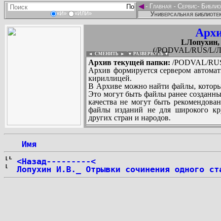
◄
-
Главная
-
Сервис
-
Библио
Универсальная библиотек
«И»
«ИЛИ»
Архи
LЛопухин,
(/PODVAL/RUS/L/Л
◄ СМЕНИТЬ
►
|
▼ РАЗВЕРНУТЬ ▼
Архив текущей папки:
/PODVAL/RUS/
Архив формируется сервером автомат
кириллицей.
В Архиве можно найти файлы, которы
Это могут быть файлы ранее созданны
качества не могут быть рекомендован
файлы изданий не для широкого кру
других стран и народов.
 Имя
...
<Назад---------<
Лопухин И.В._ Отрывки сочинения одного ст