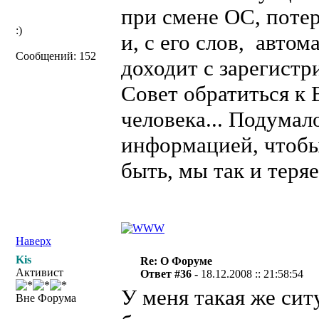
при смене ОС, потер
:)
и, с его слов, авто
Сообщений: 152
доходит с зарегистр
Совет обратиться к 
человека... Подумал
информацией, чтобы 
быть, мы так и теря
Наверх
Kis
Re: О Форуме
Активист
Ответ #36 -
18.12.2008 :: 21:58:54
У меня такая же сит
Вне Форума