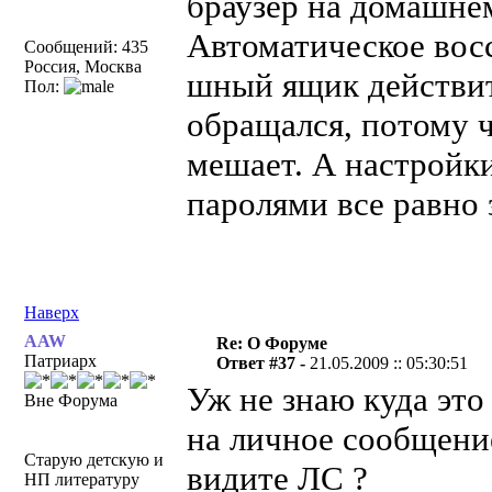
браузер на домашне
Автоматическое восс
Сообщений: 435
Россия, Москва
шный ящик действит
Пол:
обращался, потому ч
мешает. А настройк
паролями все равно
Наверх
AAW
Re: О Форуме
Патриарх
Ответ #37 -
21.05.2009 :: 05:30:51
Уж не знаю куда это 
Вне Форума
на личное сообщение
Старую детскую и
видите ЛС ?
НП литературу