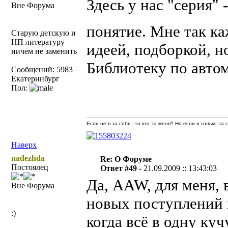
Здесь у нас "серия" 
Вне Форума
понятие. Мне так к
Старую детскую и
НП литературу
идеей, подборкой, н
ничем не заменить
Библиотеку по автом
Сообщений: 5983
Екатеринбург
Пол:
Если не я за себя - то кто за меня? Но если я только за
Наверх
nadezhda
Re: О Форуме
Постоялец
Ответ #49 -
21.09.2009 :: 13:43:03
Да, AAW, для меня, 
Вне Форума
новых поступлений в
:)
когда всё в одну ку