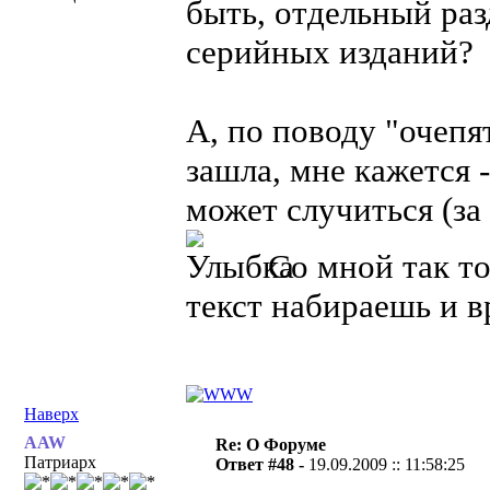
быть, отдельный ра
серийных изданий?
А, по поводу "очепя
зашла, мне кажется 
может случиться (за
Со мной так то
текст набираешь и в
Наверх
AAW
Re: О Форуме
Патриарх
Ответ #48 -
19.09.2009 :: 11:58:25