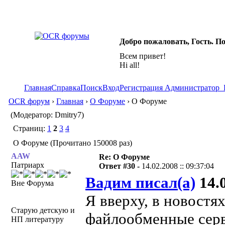
Добро пожаловать, Гость. П
Всем привет!
Hi all!
Главная
Справка
Поиск
Вход
Регистрация
Администратор
OCR форум
›
Главная
›
О Форуме
› О Форуме
(Модератор: Dmitry7)
Страниц:
1
2
3
4
О Форуме (Прочитано 150008 раз)
AAW
Re: О Форуме
Патриарх
Ответ #30 -
14.02.2008 :: 09:37:04
Вадим писал(а)
14.0
Вне Форума
Я вверху, в новостя
Старую детскую и
файлообменные серв
НП литературу