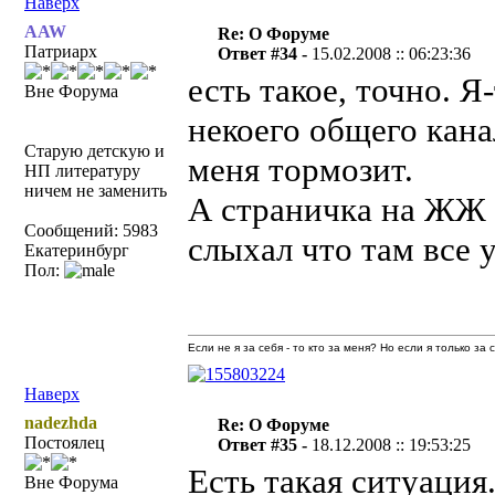
Наверх
AAW
Re: О Форуме
Патриарх
Ответ #34 -
15.02.2008 :: 06:23:36
есть такое, точно. 
Вне Форума
некоего общего кана
Старую детскую и
меня тормозит.
НП литературу
ничем не заменить
А страничка на ЖЖ 
Сообщений: 5983
слыхал что там все 
Екатеринбург
Пол:
Если не я за себя - то кто за меня? Но если я только за
Наверх
nadezhda
Re: О Форуме
Постоялец
Ответ #35 -
18.12.2008 :: 19:53:25
Есть такая ситуация
Вне Форума