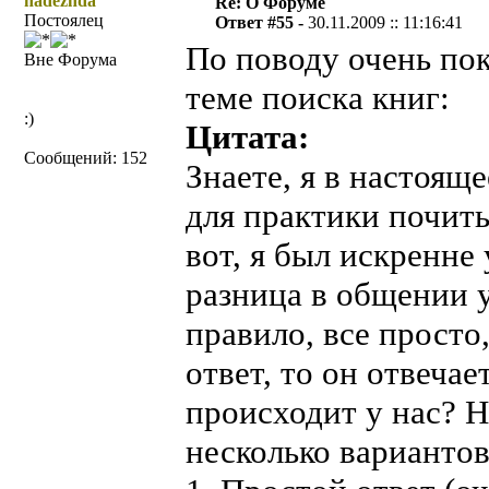
nadezhda
Re: О Форуме
Постоялец
Ответ #55 -
30.11.2009 :: 11:16:41
По поводу очень пок
Вне Форума
теме поиска книг:
:)
Цитата:
Сообщений: 152
Знаете, я в настоящ
для практики почит
вот, я был искренне 
разница в общении у 
правило, все просто,
ответ, то он отвечае
происходит у нас? 
несколько вариантов