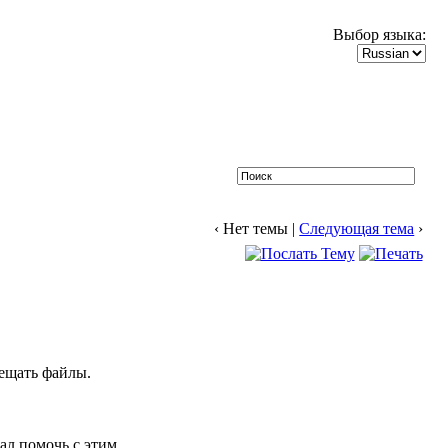
Выбор языка:
‹ Нет темы |
Следующая тема
›
мещать файлы.
ал помочь с этим.