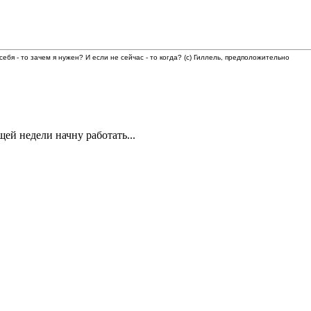
 себя - то зачем я нужен? И если не сейчас - то когда? (с) Гиллель, предположительно
ей недели начну работать...