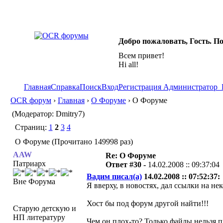
Добро пожаловать, Гость. П
Всем привет!
Hi all!
Главная
Справка
Поиск
Вход
Регистрация
Администратор
OCR форум
›
Главная
›
О Форуме
› О Форуме
(Модератор: Dmitry7)
Страниц:
1
2
3
4
О Форуме (Прочитано 149998 раз)
AAW
Re: О Форуме
Патриарх
Ответ #30 -
14.02.2008 :: 09:37:04
Вадим писал(а)
14.02.2008 :: 07:52:37:
Вне Форума
Я вверху, в новостях, дал ссылки на н
Хост бы под форум другой найти!!!
Старую детскую и
НП литературу
Чем он плох-то? Только файлы нельзя пр