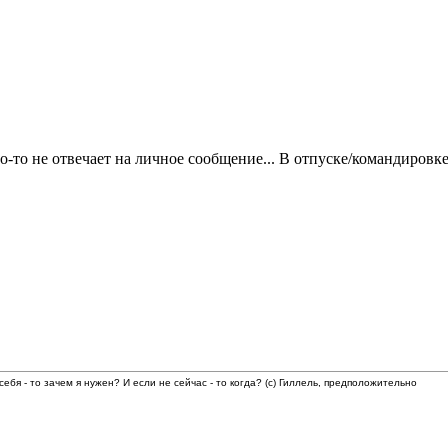
то-то не отвечает на личное сообщение... В отпуске/командировк
 себя - то зачем я нужен? И если не сейчас - то когда? (с) Гиллель, предположительно