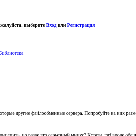
ожалуйста, выберите
Вход
или
Регистрация
Библиотека
екоторые другие файлообменные сервера. Попробуйте на них раз
ицепить, но разве это серьезный минус? Кстати, torf вроде обещ