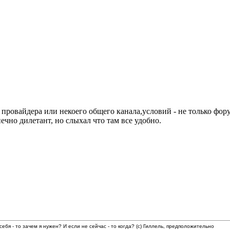
и провайдера или некоего общего канала,условий - не только фору
чно дилетант, но слыхал что там все удобно.
 себя - то зачем я нужен? И если не сейчас - то когда? (с) Гиллель, предположительно